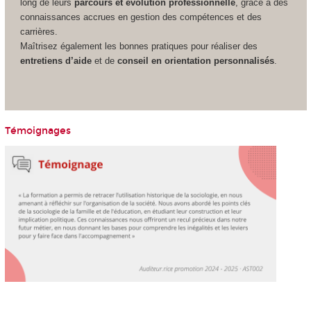
long de leurs
parcours et évolution professionnelle
, grâce à des
connaissances accrues en gestion des compétences et des
carrières.
Maîtrisez également les bonnes pratiques pour réaliser des
entretiens d’aide
et de
conseil en orientation personnalisés
.
Témoignages