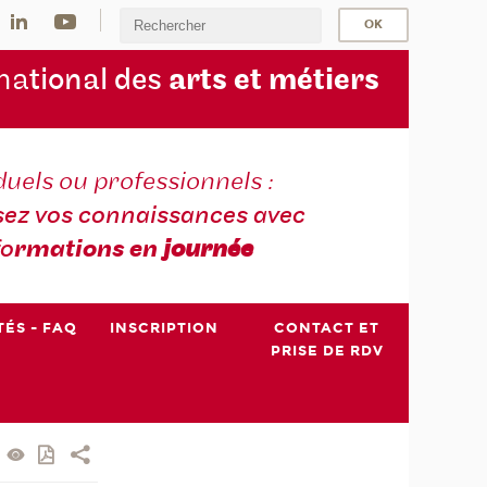
na
tional des
arts et métiers
duels ou professionnels :
sez vos connaissances avec
fo
rmations en
journée
TÉS - FAQ
INSCRIPTION
CONTACT ET
PRISE DE RDV