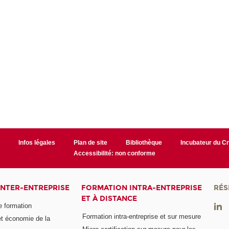
r
Infos légales
Plan de site
Bibliothèque
Incubateur du 
Accessibilité: non conforme
INTER-ENTREPRISE
FORMATION INTRA-ENTREPRISE
RÉS
ET À DISTANCE
e formation
Formation intra-entreprise et sur mesure
et économie de la