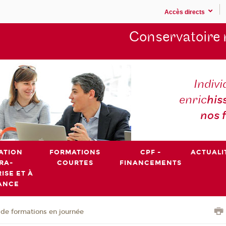
Accès directs
Conservatoire 
Indivi
enric
his
nos 
ATION
FORMATIONS
CPF -
ACTUALI
RA-
COURTES
FINANCEMENTS
ISE ET À
ANCE
de formations en journée