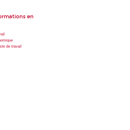
formations en
ail
onomique
te de travail