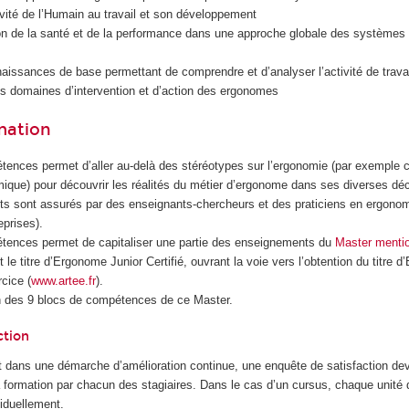
vité de l’Humain au travail et son développement
ion de la santé et de la performance dans une approche globale des systèmes d
naissances de base permettant de comprendre et d’analyser l’activité de travai
s domaines d’intervention et d’action des ergonomes
rmation
ences permet d’aller au-delà des stéréotypes sur l’ergonomie (par exemple 
mique) pour découvrir les réalités du métier d’ergonome dans ses diverses déc
s sont assurés par des enseignants-chercheurs et des praticiens en ergonom
eprises).
tences permet de capitaliser une partie des enseignements du
Master menti
le titre d’Ergonome Junior Certifié, ouvrant la voie vers l’obtention du titre 
cice (
www.artee.fr
).
n des 9 blocs de compétences de ce Master.
ction
 dans une démarche d’amélioration continue, une enquête de satisfaction dev
la formation par chacun des stagiaires. Dans le cas d’un cursus, chaque unité
iduellement.