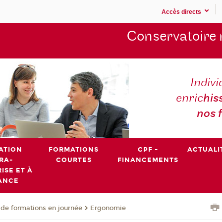
Accès directs
Conservatoire 
Indivi
enric
his
nos 
ATION
FORMATIONS
CPF -
ACTUALI
RA-
COURTES
FINANCEMENTS
ISE ET À
ANCE
de formations en journée
Ergonomie