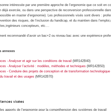
sonne intéressée par une première approche de l’ergonomie que ce soit en 
on déjà exercée, ou dans une perspective de reconversion professionnelle da
possible en master d’ergonomie). Les professionnels visés sont divers : prof
évention des risques, de l’inclusion du handicap, et du maintien dans l’emplo
tes,ingénieurs concepteurs, etc....
tement recommandé d’avoir un bac+2 ou niveau bac avec une expérience profe
s annexes
es - Analyser et agir sur les conditions de travail
(MR142B40)
ces - Analyser l’activité : modèles, méthodes et techniques
(MR142B50)
es - Conduire des projets de conception et de transformation technologique 
 du travail et des usages
(MR142B70)
tences visées
t les apports de l’ergonomie pour la compréhension des systèmes de travail