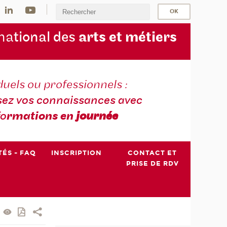
na
tional des
arts et métiers
duels ou professionnels :
sez vos connaissances avec
fo
rmations en
journée
TÉS - FAQ
INSCRIPTION
CONTACT ET
PRISE DE RDV