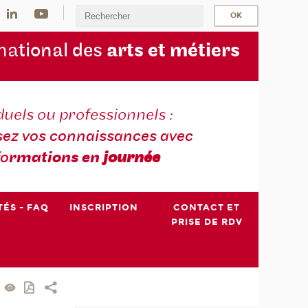
na
tional des
arts et métiers
duels ou professionnels :
sez vos connaissances avec
fo
rmations en
journée
TÉS - FAQ
INSCRIPTION
CONTACT ET
PRISE DE RDV