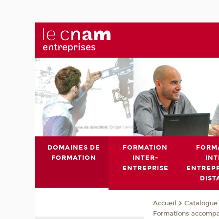
DOMAINES DE
FORMATION
FORM
FORMATION
INTER-
INT
ENTREPRISE
ENTREPR
DIST
Catalogue 
Accueil
Formations accomp