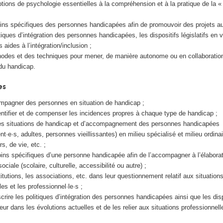
otions de psychologie essentielles à la compréhension et à la pratique de la « 
ins spécifiques des personnes handi­capées afin de promouvoir des projets a
tiques d’intégration des personnes handi­capées, les dispositifs législatifs en v
s aides à l’intégration/inclusion ;
hodes et des techniques pour mener, de manière autonome ou en collaboratio
du handicap.
es
ompagner des personnes en situation de handicap ;
entifier et de compenser les incidences propres à chaque type de handicap ;
les situations de handicap et d’accompa­gnement des personnes handicapées
t·e·s, adultes, personnes vieillissantes) en milieu spécialisé et milieu ordina
rs, de vie, etc. ;
ins spécifiques d’une personne handi­capée afin de l’accompagner à l’élabora
sociale (scolaire, culturelle, accessibilité ou autre) ;
titutions, les associations, etc. dans leur questionnement relatif aux situation
les et les professionnel·le·s ;
crire les politiques d’intégration des personnes handicapées ainsi que les disp
ueur dans les évolutions actuelles et de les relier aux situations professionnell