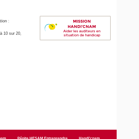
tion :
MISSION
HANDI'CNAM
Aider les auditeurs en
à 10 sur 20,
situation de handicap
Cnam
Pépite HESAM Entreprendre
Handi'cnam