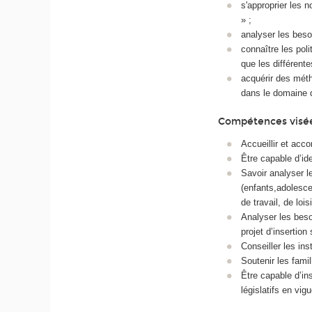
s'approprier les n
» ;
analyser les beso
connaître les poli
que les différente
acquérir des mét
dans le domaine 
Compétences visé
Accueillir et acc
Être capable d’id
Savoir analyser 
(enfants,adolescen
de travail, de loisi
Analyser les beso
projet d’insertion 
Conseiller les ins
Soutenir les famil
Être capable d’ins
législatifs en vig