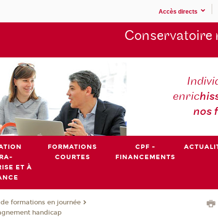
Accès directs
Conservatoire 
Indivi
enric
his
nos 
ATION
FORMATIONS
CPF -
ACTUALI
RA-
COURTES
FINANCEMENTS
ISE ET À
ANCE
de formations en journée
agnement handicap