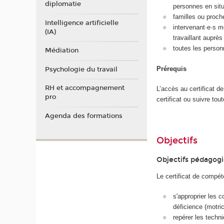
diplomatie
personnes en situ
familles ou proche
Intelligence artificielle
intervenant·e·s m
(IA)
travaillant auprè
toutes les person
Médiation
Prérequis
Psychologie du travail
RH et accompagnement
L’accès au certificat d
pro
certificat ou suivre tou
Agenda des formations
Objectifs
Objectifs pédagog
Le certificat de compé
s'approprier les 
déficience (motric
repérer les techn