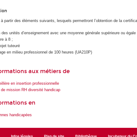
tion
 à partir des éléments suivants, lesquels permettront l’obtention de la certifica
on des unités d’enseignement avec une moyenne générale supérieure ou égale 
re à 8 ;
jet tuteuré
tage en milieu professionnel de 100 heures (UA210P)
 formations aux métiers de
illère en insertion professionnelle
 de mission RH diversité handicap
formations en
onnes handicapées
r
Infos légales
Plan de site
Bibliothèque
Incubateur du 