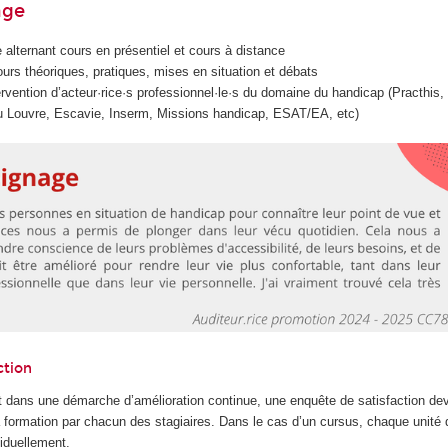
age
 alternant cours en présentiel et cours à distance
urs théoriques, pratiques, mises en situation et débats
tervention d’acteur·rice·s professionnel·le·s du domaine du handicap (Practh
 Louvre, Escavie, Inserm, Missions handicap, ESAT/EA, etc)
ction
 dans une démarche d’amélioration continue, une enquête de satisfaction dev
la formation par chacun des stagiaires. Dans le cas d’un cursus, chaque unité
iduellement.