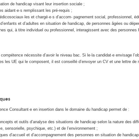
ation de handicap visant leur insertion sociale ;
s aidant·e·s remplissant les pré-requis ;
édicosociaux·les et chargé·e·s d’accom- pagnement social, professionnel, édu
s d’enfants et d’adultes en situation de handicap, de personnes âgées ou dépe
nes qui, à titre individuel ou professionnel, interagissent avec des personnes
e compétence nécessite d’avoir le niveau bac. Si le·la candidat·e envisage l’o
tes les UE qui le composent, il est conseillé d’en­voyer un CV et une lettre de 
iques
tence Consultant·e en insertion dans le domaine du handicap permet de :
concepts et outils d’analyse des situations de handicap selon la nature des dif
e, sensorielle, psychique, etc.) et de l’environnement ;
iques d’accueil et d’accompagnement des personnes en situation de handicap