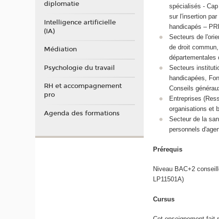
diplomatie
spécialisés - Cap
sur l'insertion pa
Intelligence artificielle
handicapés – PRI
(IA)
Secteurs de l'ori
de droit commun, 
Médiation
départementales d
Psychologie du travail
Secteurs institut
handicapées, Fond
RH et accompagnement
Conseils généraux
pro
Entreprises (Ress
organisations et 
Agenda des formations
Secteur de la san
personnels d'agen
Prérequis
Niveau BAC+2 conseillé 
LP11501A)
Cursus
Cet enseignement fait 