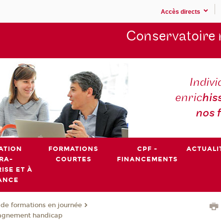
Accès directs
Conservatoire 
Indivi
enric
his
nos 
ATION
FORMATIONS
CPF -
ACTUALI
RA-
COURTES
FINANCEMENTS
ISE ET À
ANCE
de formations en journée
agnement handicap