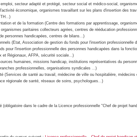
 emploi, secteur adapté et protégé, secteur social et médico-social, organisme
r l'activité économique, organismes travaillant sur les plans d'insertion des trav
TH...)
entation et de la formation (Centre des formations par apprentissage, organism
organismes paritaires collecteurs agrées, centres de rééducation professionn
e personnes handicapées, centres de bilans...)
ionnels (Etat, Association de gestion du fonds pour l'insertion professionnelle
s pour l'insertion professionnelle des personnes handicapées dans la fonctio
 et Régionaux, AFPA, sécurité sociale...)
ources humaines, missions handicap, institutions représentatives du personn
branches professionnelles, organisations syndicales ...)
té (Services de santé au travail, médecine de ville ou hospitalière, médecins 
ce régionale de santé, réseaux de soins, psychologues...)
(obligatoire dans le cadre de la Licence professionnelle "Chef de projet hand
partie du cursus suivant :
Licence professionnelle – Chef de projet handicap e