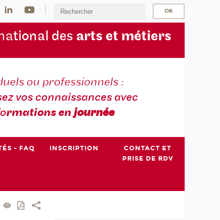
na
tional des
arts et métiers
duels ou professionnels :
sez vos connaissances avec
fo
rmations en
journée
TÉS - FAQ
INSCRIPTION
CONTACT ET
PRISE DE RDV