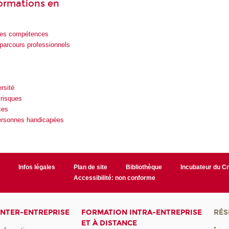
formations en
es compétences
parcours professionnels
rsité
 risques
ces
personnes handicapées
r
Infos légales
Plan de site
Bibliothèque
Incubateur du 
Accessibilité: non conforme
INTER-ENTREPRISE
FORMATION INTRA-ENTREPRISE
RÉS
ET À DISTANCE