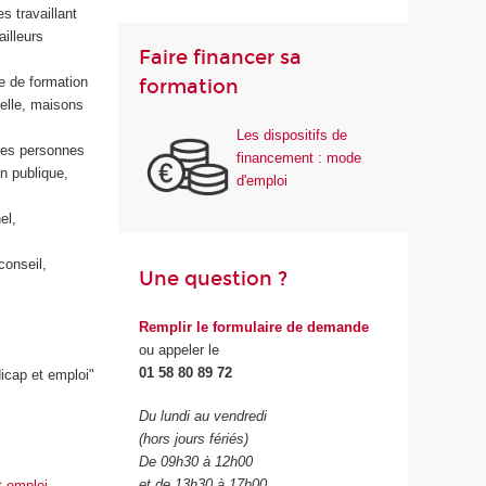
s travaillant
ailleurs
Faire financer sa
e de formation
formation
elle, maisons
Les dispositifs de
 des personnes
financement : mode
n publique,
d'emploi
el,
conseil,
Une question ?
Remplir le formulaire de demande
ou appeler le
01 58 80 89 72
icap et emploi"
Du lundi au vendredi
(hors jours fériés)
De 09h30 à 12h00
et de 13h30 à 17h00
t emploi