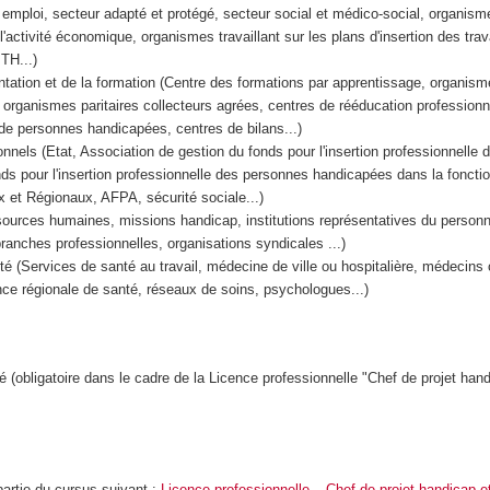
 emploi, secteur adapté et protégé, secteur social et médico-social, organisme
r l'activité économique, organismes travaillant sur les plans d'insertion des trav
TH...)
entation et de la formation (Centre des formations par apprentissage, organism
organismes paritaires collecteurs agrées, centres de rééducation professionn
e personnes handicapées, centres de bilans...)
ionnels (Etat, Association de gestion du fonds pour l'insertion professionnelle
s pour l'insertion professionnelle des personnes handicapées dans la fonctio
 et Régionaux, AFPA, sécurité sociale...)
ources humaines, missions handicap, institutions représentatives du personn
branches professionnelles, organisations syndicales ...)
té (Services de santé au travail, médecine de ville ou hospitalière, médecins 
ce régionale de santé, réseaux de soins, psychologues...)
(obligatoire dans le cadre de la Licence professionnelle "Chef de projet hand
partie du cursus suivant :
Licence professionnelle – Chef de projet handicap e