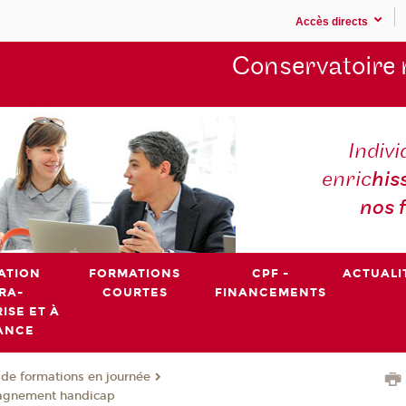
Accès directs
Conservatoire 
Indivi
enric
his
nos 
ATION
FORMATIONS
CPF -
ACTUALI
RA-
COURTES
FINANCEMENTS
ISE ET À
ANCE
de formations en journée
agnement handicap