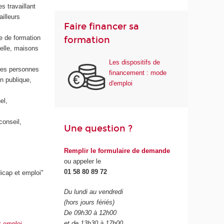
s travaillant
ailleurs
Faire financer sa
e de formation
formation
elle, maisons
Les dispositifs de
 des personnes
financement : mode
n publique,
d'emploi
el,
conseil,
Une question ?
Remplir le formulaire de demande
ou appeler le
01 58 80 89 72
icap et emploi"
Du lundi au vendredi
(hors jours fériés)
De 09h30 à 12h00
et de 13h30 à 17h00
t emploi