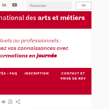
na
tional des
arts et métiers
duels ou professionnels :
sez vos connaissances avec
fo
rmations en
journée
TÉS - FAQ
INSCRIPTION
CONTACT ET
PRISE DE RDV