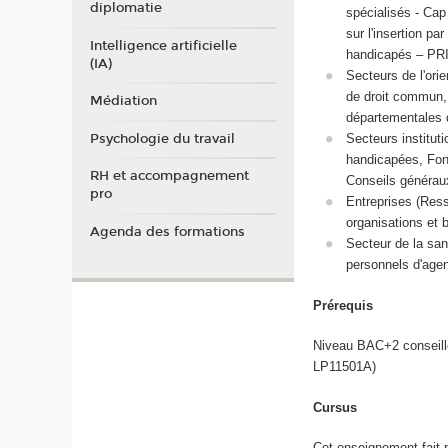
diplomatie
spécialisés - Cap
sur l'insertion pa
Intelligence artificielle
handicapés – PRI
(IA)
Secteurs de l'ori
de droit commun, 
Médiation
départementales d
Psychologie du travail
Secteurs institut
handicapées, Fond
RH et accompagnement
Conseils généraux
pro
Entreprises (Ress
organisations et 
Agenda des formations
Secteur de la san
personnels d'agen
Prérequis
Niveau BAC+2 conseillé 
LP11501A)
Cursus
Cet enseignement fait 