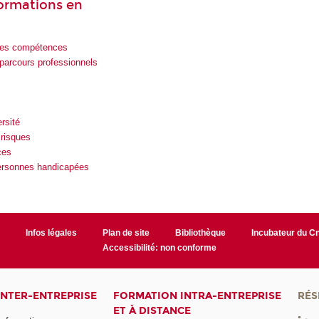
formations en
es compétences
parcours professionnels
rsité
 risques
ces
personnes handicapées
r
Infos légales
Plan de site
Bibliothèque
Incubateur du 
Accessibilité: non conforme
INTER-ENTREPRISE
FORMATION INTRA-ENTREPRISE
RÉS
ET À DISTANCE