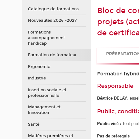
Bloc de co
Catalogue de formations
projets (ac
Nouveautés 2026 -2027
de certific
Formations
accompagnement
handicap
PRÉSENTATIO
Formation de formateur
Ergonomie
Formation hybrid
Industrie
Responsable
Insertion sociale et
professionnelle
Béatrice DELAY
, ens
Management et
Public, conditi
Innovation
Public visé :
Tout publ
Santé
Matières premières et
Pas de prérequis