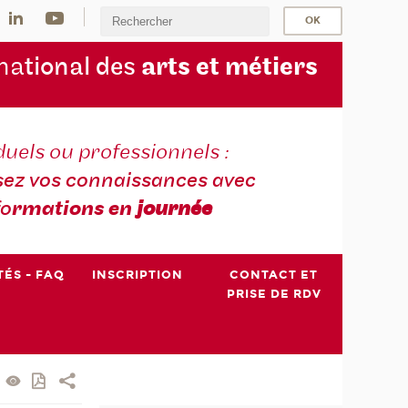
na
tional des
arts et métiers
duels ou professionnels :
sez vos connaissances avec
fo
rmations en
journée
TÉS - FAQ
INSCRIPTION
CONTACT ET
PRISE DE RDV