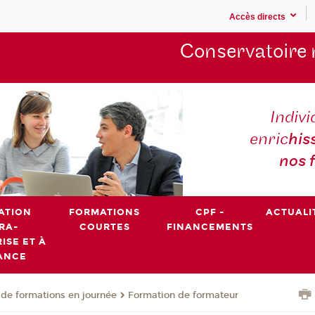
Accès directs
Conservatoire 
Indivi
enric
his
nos 
ATION
FORMATIONS
CPF -
ACTUALI
RA-
COURTES
FINANCEMENTS
ISE ET À
ANCE
de formations en journée
Formation de formateur