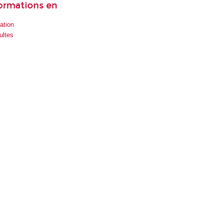
formations en
ation
ultes