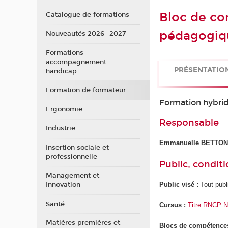
Bloc de co
Catalogue de formations
pédagogiq
Nouveautés 2026 -2027
Formations
accompagnement
PRÉSENTATIO
handicap
Formation de formateur
Formation hybrid
Ergonomie
Responsable
Industrie
Emmanuelle BETTO
Insertion sociale et
professionnelle
Public, conditi
Management et
Public visé :
Tout publ
Innovation
Santé
Cursus :
Titre RNCP Ni
Matières premières et
Blocs de compétence