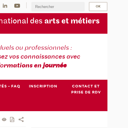
na
tional des
arts et métiers
duels ou professionnels :
sez vos connaissances avec
fo
rmations en
journée
TÉS - FAQ
INSCRIPTION
CONTACT ET
PRISE DE RDV