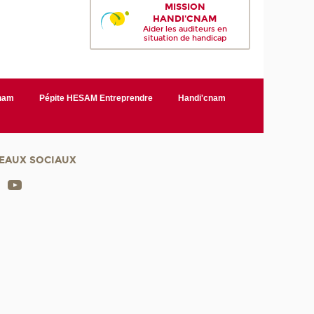
MISSION
HANDI'CNAM
Aider les auditeurs en
situation de handicap
Cnam
Pépite HESAM Entreprendre
Handi'cnam
EAUX SOCIAUX