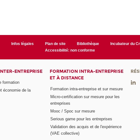
r
Infos légales
Plan de site
Bibliothèque
Incubateur du 
Accessibilité: non conforme
INTER-ENTREPRISE
FORMATION INTRA-ENTREPRISE
RÉS
ET À DISTANCE
e formation
Formation intra-entreprise et sur mesure
et économie de la
Micro-certification sur mesure pour les
entreprises
Mooc / Spoc sur mesure
Serious game pour les entreprises
Validation des acquis et de l'expérience
(VAE collective)