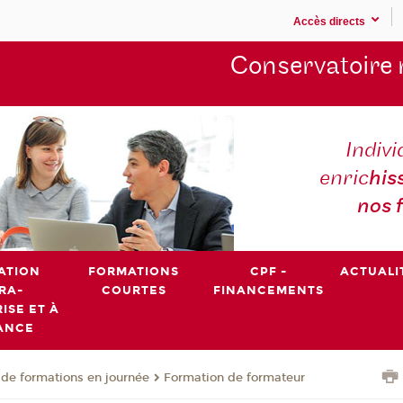
Accès directs
Conservatoire 
Indivi
enric
his
nos 
ATION
FORMATIONS
CPF -
ACTUALI
RA-
COURTES
FINANCEMENTS
ISE ET À
ANCE
de formations en journée
Formation de formateur