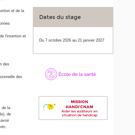
ertion et de la
Dates du stage
sonnes
 l'insertion et
Du 7 octobre 2026 au 21 janvier 2027
on des
sionnelle des
MISSION
HANDI'CNAM
 de la
Aider les auditeurs en
le), de
situation de handicap
savoir
etc.