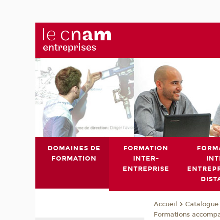
DOMAINES DE
FORMATION
FORM
FORMATION
INTER-
INT
ENTREPRISE
ENTREPR
DIST
Catalogue 
Accueil
Formations accomp