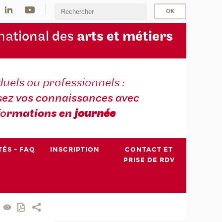
na
tional des
arts et métiers
duels ou professionnels :
sez vos connaissances avec
fo
rmations en
journée
TÉS - FAQ
INSCRIPTION
CONTACT ET
PRISE DE RDV