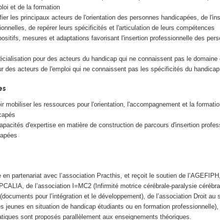
loi et de la formation
fier les principaux acteurs de l'orientation des personnes handicapées, de l'ins
onnelles, de repérer leurs spécificités et l'articulation de leurs compétences
positifs, mesures et adaptations favorisant l'insertion professionnelle des per
cialisation pour des acteurs du handicap qui ne connaissent pas le domaine de
our des acteurs de l'emploi qui ne connaissent pas les spécificités du handicap
es
ir mobiliser les ressources pour l'orientation, l'accompagnement et la formati
icapés
pacités d'expertise en matière de construction de parcours d'insertion profes
capées
en partenariat avec l’association Practhis, et reçoit le soutien de l’AGEFIPH,
ALIA, de l’association I=MC2 (Infirmité motrice cérébrale-paralysie cérébra
 (documents pour l’intégration et le développement), de l’association Droit au 
s jeunes en situation de handicap étudiants ou en formation professionnelle), 
atiques sont proposés parallèlement aux enseignements théoriques.