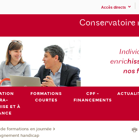
Accès directs
Conservatoire 
Indivi
enric
his
nos 
ATION
FORMATIONS
CPF -
ACTUALI
RA-
COURTES
FINANCEMENTS
ISE ET À
ANCE
de formations en journée
agnement handicap