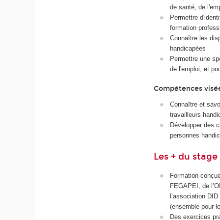
de santé, de l'emp
Permettre d'identi
formation professi
Connaître les dis
handicapées
Permettre une spé
de l'emploi, et p
Compétences visé
Connaître et savo
travailleurs hand
Développer des ca
personnes handi
Les + du stage
Formation conçue 
FEGAPEI, de l’OPC
l’association DID
(ensemble pour le
Des exercices pr