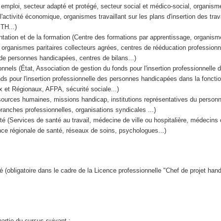
 emploi, secteur adapté et protégé, secteur social et médico-social, organisme
r l'activité économique, organismes travaillant sur les plans d'insertion des trav
TH...)
entation et de la formation (Centre des formations par apprentissage, organism
organismes paritaires collecteurs agrées, centres de rééducation professionn
e personnes handicapées, centres de bilans...)
ionnels (État, Association de gestion du fonds pour l'insertion professionnelle
s pour l'insertion professionnelle des personnes handicapées dans la fonctio
 et Régionaux, AFPA, sécurité sociale...)
ources humaines, missions handicap, institutions représentatives du personn
branches professionnelles, organisations syndicales ...)
té (Services de santé au travail, médecine de ville ou hospitalière, médecins 
ce régionale de santé, réseaux de soins, psychologues...)
(obligatoire dans le cadre de la Licence professionnelle "Chef de projet hand
artie du cursus suivant :