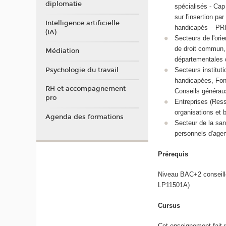
diplomatie
spécialisés - Cap
sur l'insertion pa
Intelligence artificielle
handicapés – PRI
(IA)
Secteurs de l'ori
de droit commun, 
Médiation
départementales d
Psychologie du travail
Secteurs institut
handicapées, Fond
RH et accompagnement
Conseils généraux
pro
Entreprises (Ress
organisations et 
Agenda des formations
Secteur de la san
personnels d'agen
Prérequis
Niveau BAC+2 conseillé 
LP11501A)
Cursus
Cet enseignement fait p