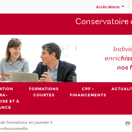
Accès directs
Conservatoire 
Indivi
enric
his
nos 
ATION
FORMATIONS
CPF -
ACTUALI
RA-
COURTES
FINANCEMENTS
ISE ET À
ANCE
de formations en journée
professionnelle