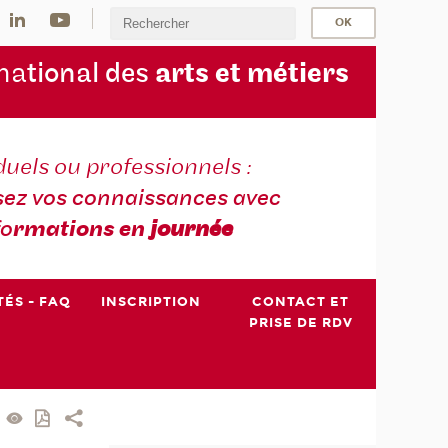
na
tional des
arts et métiers
duels ou professionnels :
sez vos connaissances avec
fo
rmations en
journée
TÉS - FAQ
INSCRIPTION
CONTACT ET
PRISE DE RDV