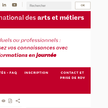
na
tional des
arts et métiers
duels ou professionnels :
sez vos connaissances avec
fo
rmations en
journée
TÉS - FAQ
INSCRIPTION
CONTACT ET
PRISE DE RDV