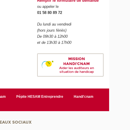
Remplir le formulaire de demande
ou appeler le
01 58 80 89 72
Du lundi au vendredi
(hors jours fériés)
De 09h30 à 12h00
et de 13h30 à 17h00
MISSION
HANDI'CNAM
Aider les auditeurs en
situation de handicap
Cnam
Pépite HESAM Entreprendre
Handi'cnam
EAUX SOCIAUX