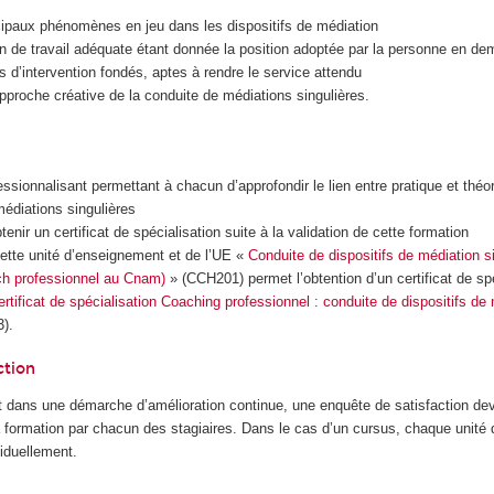
incipaux phénomènes en jeu dans les dispositifs de médiation
ion de travail adéquate étant donnée la position adoptée par la personne en d
 d’intervention fondés, aptes à rendre le service attendu
proche créative de la conduite de médiations singulières.
essionnalisant permettant à chacun d’approfondir le lien entre pratique et théo
édiations singulières
btenir un certificat de spécialisation suite à la validation de cette formation
cette unité d’enseignement et de l’UE «
Conduite de dispositifs de médiation si
ch professionnel au Cnam)
» (CCH201) permet l’obtention d’un certificat de sp
ertificat de spécialisation Coaching professionnel : conduite de dispositifs de
).
ction
 dans une démarche d’amélioration continue, une enquête de satisfaction dev
la formation par chacun des stagiaires. Dans le cas d’un cursus, chaque unité
iduellement.