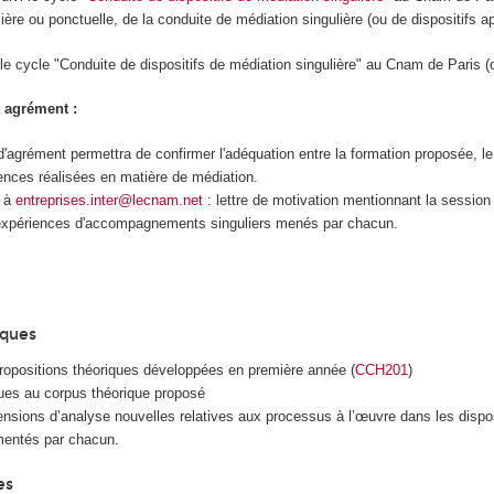
lière ou ponctuelle, de la conduite de médiation singulière (ou de dispositifs a
 le cycle "Conduite de dispositifs de médiation singulière" au Cnam de Paris (
 agrément :
 d'agrément permettra de confirmer l'adéquation entre la formation proposée, le
ences réalisées en matière de médiation.
r à
entreprises.inter@lecnam.net
: lettre de motivation mentionnant la session
 expériences d'accompagnements singuliers menés par chacun.
iques
propositions théoriques développées en première année (
CCH201
)
ques au corpus théorique proposé
nsions d’analyse nouvelles relatives aux processus à l’œuvre dans les dispos
mentés par chacun.
es