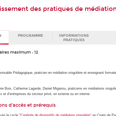
ssement des pratiques de médiatio
N
PROGRAMME
INFORMATIONS
PRATIQUES
aires maximum : 12
onsable Pédagogique, praticien en médiation singulière et enseignant format
ie Boix, Catherine Lagarde, Daniel Migairou, praticiens en médiations singul
s et d’entreprises du secteur privé, en externe ou en interne.
ons d’accès et prérequis
ivi le cycle "
Conduite de dispositifs de médiation singulière
" au Cnam de Par