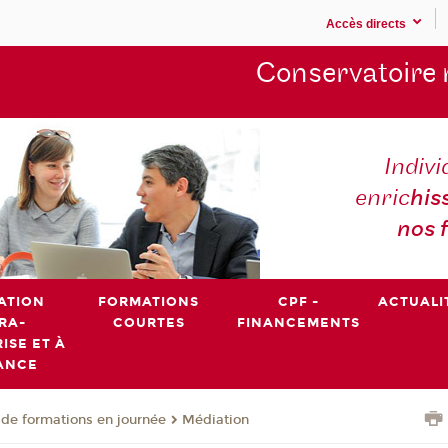
Accès directs
Conservatoire 
Indivi
enric
his
nos 
ATION
FORMATIONS
CPF -
ACTUALI
RA-
COURTES
FINANCEMENTS
ISE ET À
ANCE
de formations en journée
Médiation