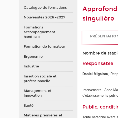
Approfondi
Catalogue de formations
singulière
Nouveautés 2026 -2027
Formations
accompagnement
PRÉSENTATIO
handicap
Formation de formateur
Nombre de stagi
Ergonomie
Responsable
Industrie
Daniel Migairou
, Resp
Insertion sociale et
professionnelle
Intervenants : Anne-Mar
Management et
Innovation
d’établissements public
Santé
Public, conditi
Matières premières et
Toute personne ayant su