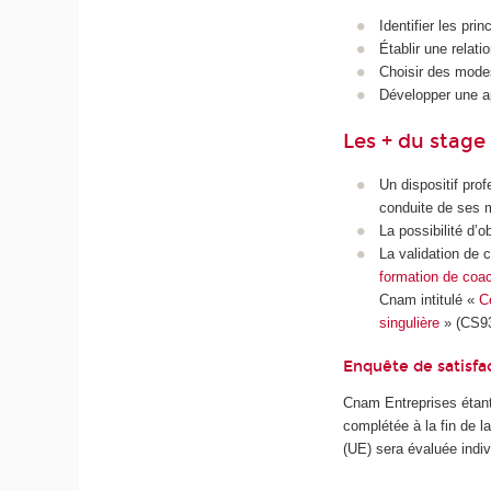
Identifier les pr
Établir une relat
Choisir des modes
Développer une ap
Les + du stage
Un dispositif prof
conduite de ses m
La possibilité d’o
La validation de 
formation de coa
Cnam intitulé «
C
singulière
» (CS93
Enquête de satisfa
Cnam Entreprises étant
complétée à la fin de 
(UE) sera évaluée indiv