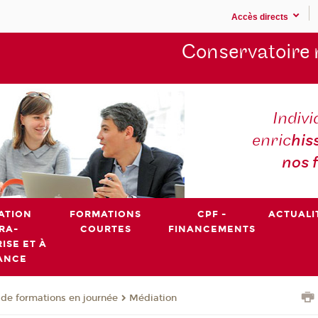
Accès directs
Conservatoire 
Indivi
enric
his
nos 
ATION
FORMATIONS
CPF -
ACTUALI
RA-
COURTES
FINANCEMENTS
ISE ET À
ANCE
de formations en journée
Médiation