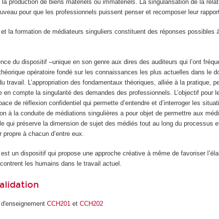
a production de biens matériels ou immatériels. La singularisation de la relati
nouveau pour que les professionnels puissent penser et recomposer leur rapport
 et la formation de médiateurs singuliers constituent des réponses possibles 
inence du dispositif –unique en son genre aux dires des auditeurs qui l’ont fréq
théorique opératoire fondé sur les connaissances les plus actuelles dans le 
 travail. L’appropriation des fondamentaux théoriques, alliée à la pratique, p
e en compte la singularité des demandes des professionnels. L’objectif pour 
pace de réflexion confidentiel qui permette d’entendre et d’interroger les situa
ion à la conduite de médiations singulières a pour objet de permettre aux médi
e qui préserve la dimension de sujet des médiés tout au long du processus et 
r propre à chacun d’entre eux.
 est un dispositif qui propose une approche créative à même de favoriser l’él
ontrent les humains dans le travail actuel.
alidation
s d'enseignement
CCH201
et
CCH202