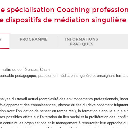
de spécialisation Coaching profession
e dispositifs de médiation singulière
N
PROGRAMME
INFORMATIONS
PRATIQUES
aître de conférences, Cnam
nsable pédagogique, praticien en médiation singulière et enseignant format
nalyse du travail actuel (complexité des environnements professionnels, ince
 développement des connaissances, vitesse du fait du développement fulguran
tion avec l’obligation de penser en temps réel), la formation s’appuie sur la si
 ses possibles effets sur l’altération du lien social et la prolifération des confli
t contraint les organisations et le management à renouveler leur approche du 