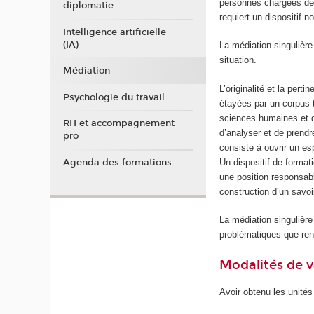
personnes chargées de l
diplomatie
requiert un dispositif 
Intelligence artificielle
(IA)
La médiation singulière
situation.
Médiation
L’originalité et la pert
Psychologie du travail
étayées par un corpus 
sciences humaines et du
RH et accompagnement
d’analyser et de prendr
pro
consiste à ouvrir un es
Agenda des formations
Un dispositif de format
une position responsabl
construction d’un savoi
La médiation singulière
problématiques que renc
Modalités de v
Avoir obtenu les unité