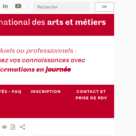
na
tional des
arts et métiers
duels ou professionnels :
sez vos connaissances avec
fo
rmations en
journée
TÉS - FAQ
INSCRIPTION
CONTACT ET
PRISE DE RDV