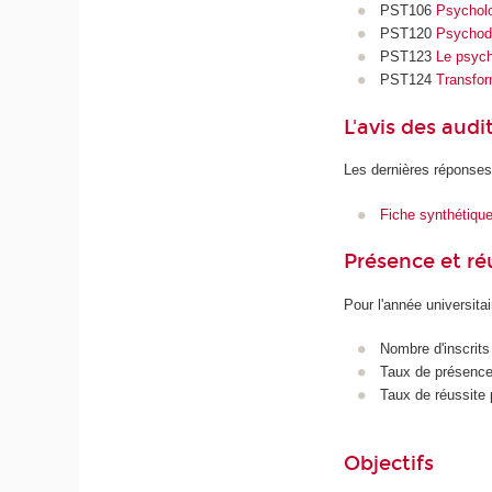
PST106
Psycholog
PST120
Psychody
PST123
Le psycho
PST124
Transfor
L'avis des audi
Les dernières réponses
Fiche synthétiqu
Présence et r
Pour l'année universita
Nombre d'inscrits
Taux de présence 
Taux de réussite 
Objectifs