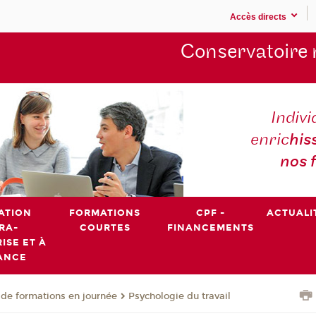
Accès directs
Conservatoire 
Indivi
enric
his
nos 
ATION
FORMATIONS
CPF -
ACTUALI
RA-
COURTES
FINANCEMENTS
ISE ET À
ANCE
de formations en journée
Psychologie du travail