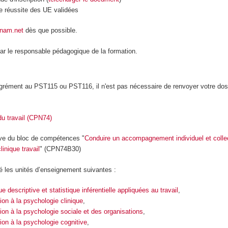
de réussite des UE validées
cnam.net
dès que possible.
par le responsable pédagogique de la formation.
grément au PST115 ou PST116, il n'est pas nécessaire de renvoyer votre dos
u travail (CPN74)
ive du bloc de compétences "
Conduire un accompagnement individuel et collec
linique travail
" (CPN74B30)
dé les unités d’enseignement suivantes :
ue descriptive et statistique inférentielle appliquées au travail
,
ion à la psychologie clinique
,
tion à la psychologie sociale et des organisations
,
ion à la psychologie cognitive
,