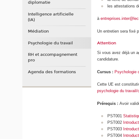
diplomatie
les attestations 
Intelligence artificielle
à
entreprises.inter@le
(IA)
Un entretien sera fixé 
Médiation
Psychologie du travail
Attention
Si vous avez déjà un a
RH et accompagnement
candidature.
pro
Agenda des formations
Cursus :
Psychologie d
Cette UE est constitut
psychologie du travail/c
Prérequis :
Avoir vali
PST001
Statistiq
PST002
Introduct
PST003
Introduc
PST004
Introduct