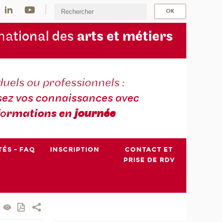
na
tional des
arts et métiers
duels ou professionnels :
sez vos connaissances avec
fo
rmations en
journée
TÉS - FAQ
INSCRIPTION
CONTACT ET
PRISE DE RDV