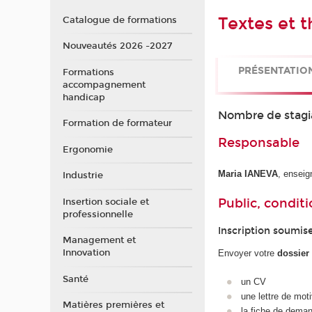
Textes et t
Catalogue de formations
Nouveautés 2026 -2027
PRÉSENTATIO
Formations
accompagnement
handicap
Nombre de stagia
Formation de formateur
Responsable
Ergonomie
Maria IANEVA
, enseig
Industrie
Public, conditi
Insertion sociale et
professionnelle
Inscription soumis
Management et
Innovation
Envoyer votre
dossier
Santé
un CV
une lettre de mot
Matières premières et
la fiche de demand