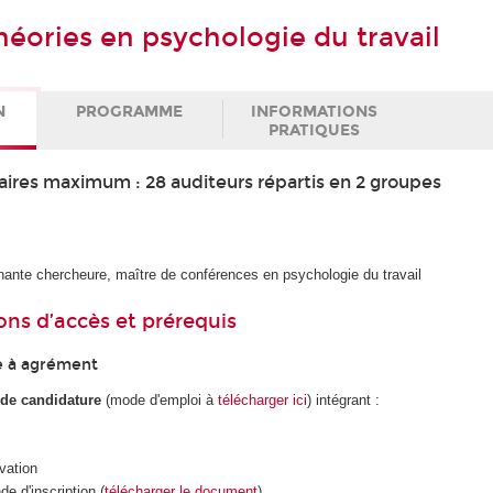
héories en psychologie du travail
N
PROGRAMME
INFORMATIONS
PRATIQUES
ires maximum : 28 auditeurs répartis en 2 groupes
nante chercheure, maître de conférences en psychologie du travail
ons d’accès et prérequis
e à agrément
 de candidature
(mode d'emploi à
télécharger ici
) intégrant :
ivation
e d'inscription (
télécharger le document
)