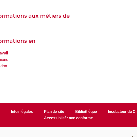
 formations aux métiers de
formations en
avail
nions
ation
r
Infos légales
Plan de site
Bibliothèque
Incubateur du 
Accessibilité: non conforme