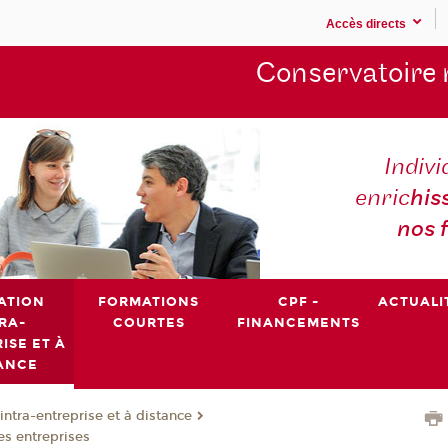
Accès directs
Conservatoire 
Indivi
enric
his
nos 
ATION
FORMATIONS
CPF -
ACTUALI
RA-
COURTES
FINANCEMENTS
ISE ET À
ANCE
intra-entreprise et à distance
es entreprises