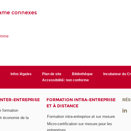
game connexes
homme
r
Infos légales
Plan de site
Bibliothèque
Incubateur du 
Accessibilité: non conforme
INTER-ENTREPRISE
FORMATION INTRA-ENTREPRISE
RÉS
ET À DISTANCE
e formation
Formation intra-entreprise et sur mesure
et économie de la
Micro-certification sur mesure pour les
entreprises