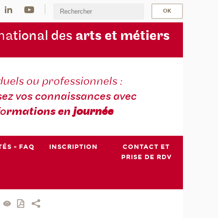
na
tional des
arts et métiers
duels ou professionnels :
sez vos connaissances avec
fo
rmations en
journée
TÉS - FAQ
INSCRIPTION
CONTACT ET
PRISE DE RDV