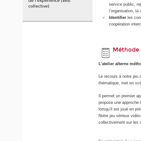
de l'expérience (VAE
service public, re
collective)
l’organisation, la 
Identifier
les cond
coopération interc
Méthode 
L’atelier alterne méth
Le recours à notre jeu 
thématique, met en sc
Il permet un premier ap
propose une approche l
lorsqu’il est joué en pr
Notre jeu sérieux vidéo
collectivement sur les 