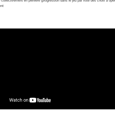
ue collectivement en plénière (progression dans le jeu par vote des choix à opér
ent