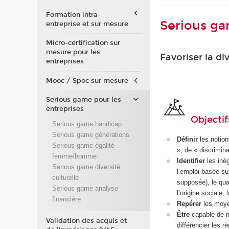
Formation intra-
Serious gam
entreprise et sur mesure
Micro-certification sur
mesure pour les
Favoriser la di
entreprises
Mooc / Spoc sur mesure
Serious game pour les
entreprises
Objectif
Serious game handicap
Serious game générations
Définir
les notion
Serious game égalité
», de « discrimin
femme/homme
Identifier
les inég
Serious game diversité
l’emploi basée sur
culturelle
supposée), le quar
Serious game analyse
l’origine sociale, 
financière
Repérer
les moyen
Être
capable de ma
Validation des acquis et
différencier les r