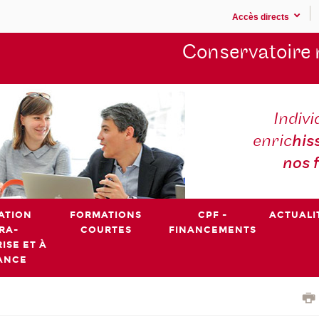
Accès directs
Conservatoire 
Indivi
enric
his
nos 
ATION
FORMATIONS
CPF -
ACTUALI
RA-
COURTES
FINANCEMENTS
ISE ET À
ANCE