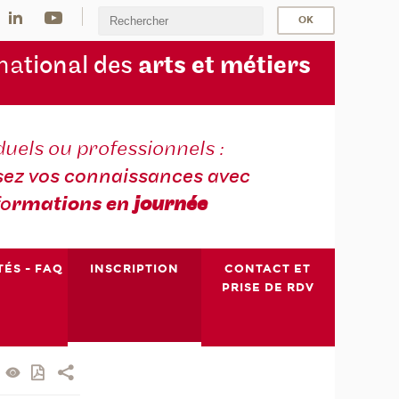
na
tional des
arts et métiers
duels ou professionnels :
sez vos connaissances avec
fo
rmations en
journée
TÉS - FAQ
INSCRIPTION
CONTACT ET
PRISE DE RDV