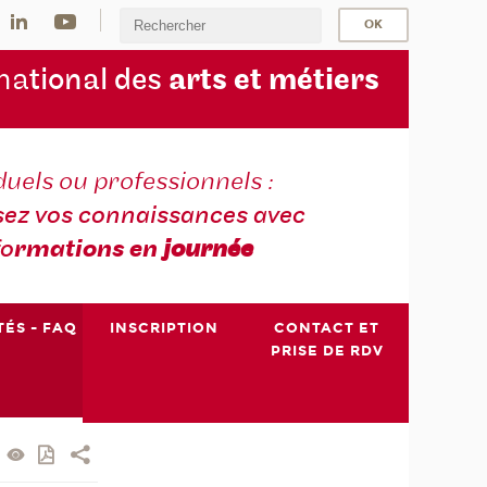
na
tional des
arts et métiers
duels ou professionnels :
sez vos connaissances avec
fo
rmations en
journée
TÉS - FAQ
INSCRIPTION
CONTACT ET
PRISE DE RDV