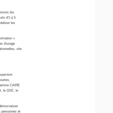
orisons les
rts d'1 à 5
biliser les
 formation «
as d'usage
tionnelles, vite
ospection
ourtes,
rogramme CAIRE
, la QSE, le
 démocratiser
es personnes et