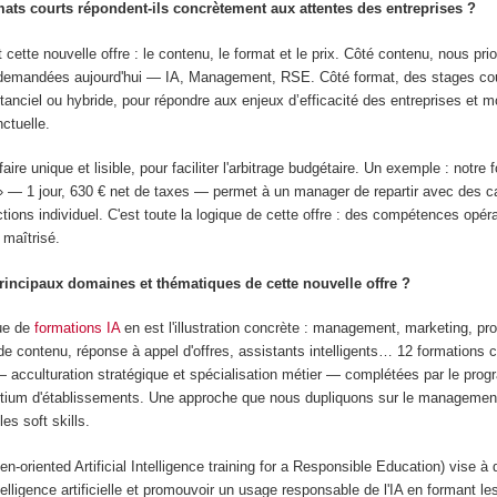
ats courts répondent-ils concrètement aux attentes des entreprises ?
t cette nouvelle offre : le contenu, le format et le prix. Côté contenu, nous pri
demandées aujourd'hui — IA, Management, RSE. Côté format, des stages cou
stanciel ou hybride, pour répondre aux enjeux d’efficacité des entreprises et mo
ctuelle.
ifaire unique et lisible, pour faciliter l'arbitrage budgétaire. Un exemple : notre
» — 1 jour, 630 € net de taxes — permet à un manager de repartir avec des c
ctions individuel. C'est toute la logique de cette offre : des compétences opéra
 maîtrisé.
rincipaux domaines et thématiques de cette nouvelle offre ?
ue de
formations IA
en est l'illustration concrète : management, marketing, pr
e contenu, réponse à appel d'offres, assistants intelligents… 12 formations c
 acculturation stratégique et spécialisation métier — complétées par le p
rtium d'établissements. Une approche que nous dupliquons sur le management
es soft skills.
en-oriented Artificial Intelligence training for a Responsible Education) vise à
lligence artificielle et promouvoir un usage responsable de l'IA en formant l