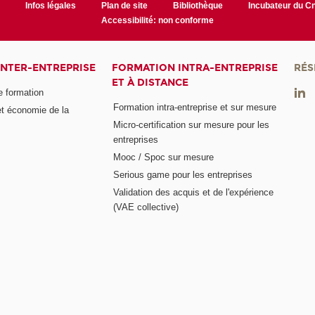
r
Infos légales
Plan de site
Bibliothèque
Incubateur du 
Accessibilité: non conforme
INTER-ENTREPRISE
FORMATION INTRA-ENTREPRISE
RÉS
ET À DISTANCE
e formation
Formation intra-entreprise et sur mesure
et économie de la
Micro-certification sur mesure pour les
entreprises
Mooc / Spoc sur mesure
Serious game pour les entreprises
Validation des acquis et de l'expérience
(VAE collective)