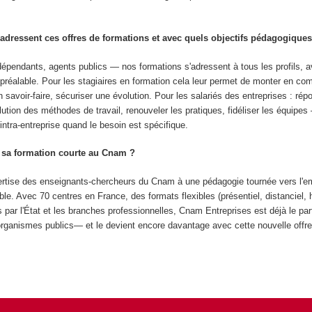
adressent ces offres de formations et avec quels objectifs pédagogiques
dépendants, agents publics — nos formations s'adressent à tous les profils, 
réalable. Pour les stagiaires en formation cela leur permet de monter en c
n savoir-faire, sécuriser une évolution. Pour les salariés des entreprises : rép
lution des méthodes de travail, renouveler les pratiques, fidéliser les équipe
ntra-entreprise quand le besoin est spécifique.
 sa formation courte au Cnam ?
xpertise des enseignants-chercheurs du Cnam à une pédagogie tournée vers l'e
e. Avec 70 centres en France, des formats flexibles (présentiel, distanciel, 
s par l'État et les branches professionnelles, Cnam Entreprises est déjà le par
organismes publics— et le devient encore davantage avec cette nouvelle offre