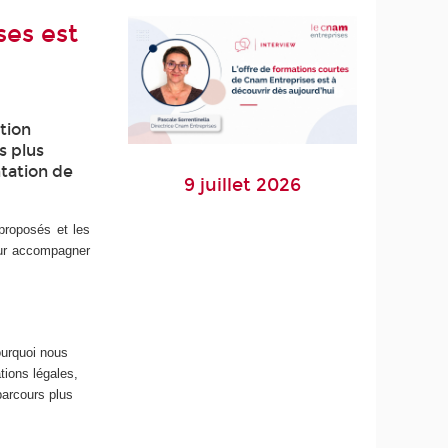
ses est
tion
s plus
ntation de
9 juillet 2026
 proposés et les
our accompagner
ourquoi nous
tions légales,
parcours plus