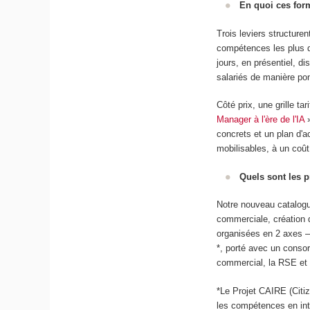
En quoi ces form
Trois leviers structuren
compétences les plus 
jours, en présentiel, di
salariés de manière pon
Côté prix, une grille tar
Manager à l'ère de l'IA
concrets et un plan d'a
mobilisables, à un coût
Quels sont les p
Notre nouveau catalog
commerciale, création d
organisées en 2 axes —
*, porté avec un conso
commercial, la RSE et l
*Le Projet CAIRE (Citiz
les compétences en inte