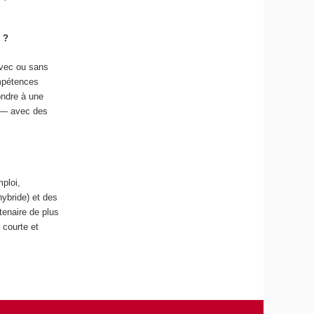
 ?
avec ou sans
ompétences
ondre à une
s — avec des
mploi,
hybride) et des
tenaire de plus
 courte et