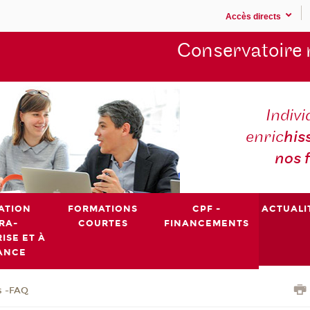
Accès directs
Conservatoire 
Indivi
enric
his
nos 
ATION
FORMATIONS
CPF -
ACTUALI
RA-
COURTES
FINANCEMENTS
ISE ET À
ANCE
s -FAQ