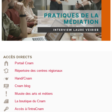
ACCÈS DIRECTS
Portail Cnam
Répertoire des centres régionaux
Handi'Cnam
Cnam blog
Musée des arts et métiers
La boutique du Cnam
Accès à l'intraCnam