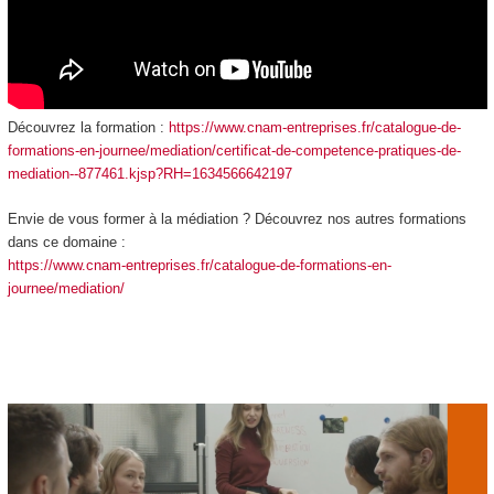
Découvrez la formation :
https://www.cnam-entreprises.fr/catalogue-de-
formations-en-journee/mediation/certificat-de-competence-pratiques-de-
mediation--877461.kjsp?RH=1634566642197
Envie de vous former à la médiation ? Découvrez nos autres formations
dans ce domaine :
https://www.cnam-entreprises.fr/catalogue-de-formations-en-
journee/mediation/