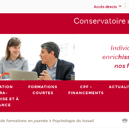
Accès directs
Conservatoire 
Indivi
enric
his
nos 
ATION
FORMATIONS
CPF -
ACTUALI
RA-
COURTES
FINANCEMENTS
ISE ET À
ANCE
de formations en journée
Psychologie du travail