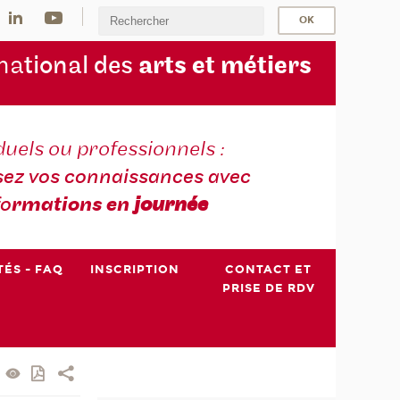
na
tional des
arts et métiers
duels ou professionnels :
sez vos connaissances avec
fo
rmations en
journée
TÉS - FAQ
INSCRIPTION
CONTACT ET
PRISE DE RDV