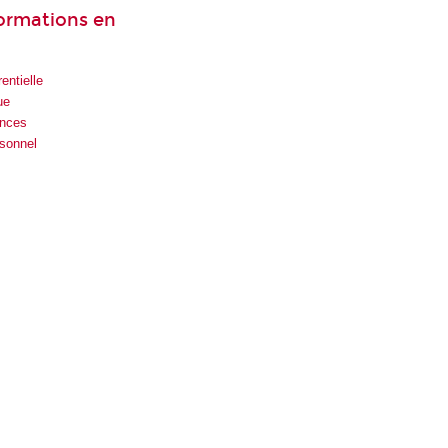
formations en
entielle
ue
ences
rsonnel