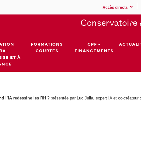
Accès directs
Conservatoire 
ATION
FORMATIONS
CPF -
ACTUALI
RA-
COURTES
FINANCEMENTS
ISE ET À
ANCE
and l’IA redessine les RH
? présentée par Luc Julia, expert IA et co-créateur d