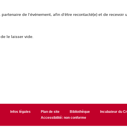
artenaire de l’événement, afin d’être recontacté(e) et de recevoir u
e le laisser vide.
r
Infos légales
Plan de site
Bibliothèque
Incubateur du 
Accessibilité: non conforme