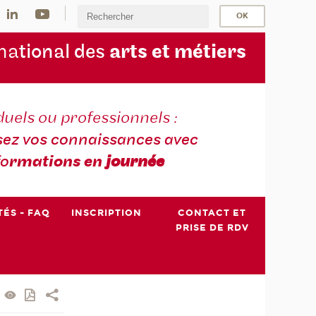
na
tional des
arts et métiers
duels ou professionnels :
sez vos connaissances avec
fo
rmations en
journée
TÉS - FAQ
INSCRIPTION
CONTACT ET
PRISE DE RDV