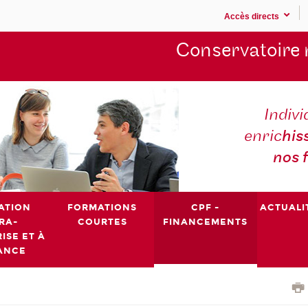
Accès directs
Conservatoire 
Indivi
enric
his
nos 
ATION
FORMATIONS
CPF -
ACTUALI
RA-
COURTES
FINANCEMENTS
ISE ET À
ANCE