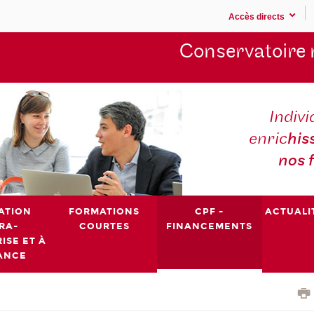
Accès directs
Conservatoire 
Indivi
enric
his
nos 
ATION
FORMATIONS
CPF -
ACTUALI
RA-
COURTES
FINANCEMENTS
ISE ET À
ANCE