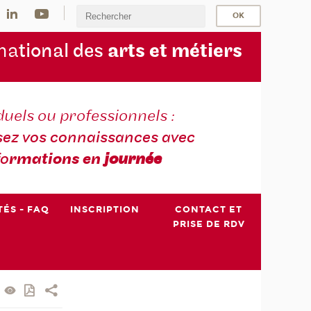
na
tional des
arts et métiers
duels ou professionnels :
sez vos connaissances avec
fo
rmations en
journée
TÉS - FAQ
INSCRIPTION
CONTACT ET
PRISE DE RDV