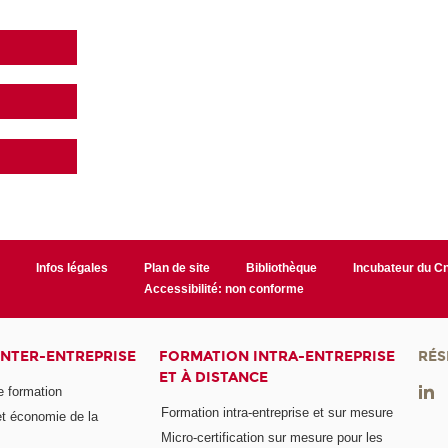
r
Infos légales
Plan de site
Bibliothèque
Incubateur du 
Accessibilité: non conforme
INTER-ENTREPRISE
FORMATION INTRA-ENTREPRISE
RÉS
ET À DISTANCE
e formation
Formation intra-entreprise et sur mesure
et économie de la
Micro-certification sur mesure pour les