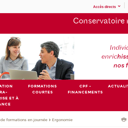
Accès directs
Conservatoire 
Indivi
enric
his
nos 
ATION
FORMATIONS
CPF -
ACTUALI
RA-
COURTES
FINANCEMENTS
ISE ET À
ANCE
de formations en journée
Ergonomie