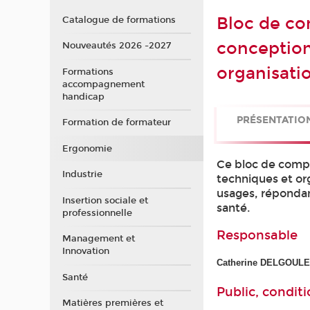
Bloc de co
Catalogue de formations
conception
Nouveautés 2026 -2027
organisatio
Formations
accompagnement
handicap
PRÉSENTATIO
Formation de formateur
Ergonomie
Ce bloc de compé
Industrie
techniques et org
usages, répondan
Insertion sociale et
santé.
professionnelle
Responsable
Management et
Innovation
Catherine DELGOUL
Santé
Public, conditi
Matières premières et