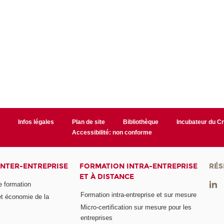
r
Infos légales
Plan de site
Bibliothèque
Incubateur du 
Accessibilité: non conforme
INTER-ENTREPRISE
FORMATION INTRA-ENTREPRISE
RÉS
ET À DISTANCE
e formation
Formation intra-entreprise et sur mesure
et économie de la
Micro-certification sur mesure pour les
entreprises