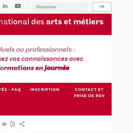
na
tional des
arts et métiers
duels ou professionnels :
sez vos connaissances avec
fo
rmations en
journée
TÉS - FAQ
INSCRIPTION
CONTACT ET
PRISE DE RDV