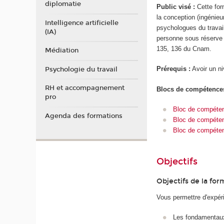
diplomatie
Public visé :
Cette for
la conception (ingénieu
Intelligence artificielle
psychologues du travail
(IA)
personne sous réserve 
135, 136 du Cnam.
Médiation
Prérequis :
Avoir un n
Psychologie du travail
RH et accompagnement
Blocs de compétence
pro
Bloc de compéten
Agenda des formations
Bloc de compétenc
Bloc de compéten
Objectifs
Objectifs de la for
Vous permettre d'expér
Les fondamentaux 