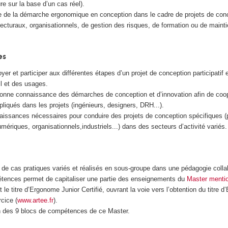
ure sur la base d’un cas réel).
 de la démarche ergonomique en conception dans le cadre de projets de con
tecturaux, organisationnels, de gestion des risques, de formation ou de maint
es
yer et participer aux différentes étapes d’un projet de conception participatif e
il et des usages.
onne connaissance des démarches de conception et d’innovation afin de coop
pliqués dans les projets (ingénieurs, designers, DRH...).
aissances nécessaires pour conduire des projets de conception spécifiques (
mériques, organisationnels,industriels...) dans des secteurs d’activité variés.
r de cas pratiques variés et réalisés en sous-groupe dans une pédagogie colla
tences permet de capitaliser une partie des enseignements du
Master menti
le titre d’Ergonome Junior Certifié, ouvrant la voie vers l’obtention du titre 
cice (
www.artee.fr
).
n des 9 blocs de compétences de ce Master.