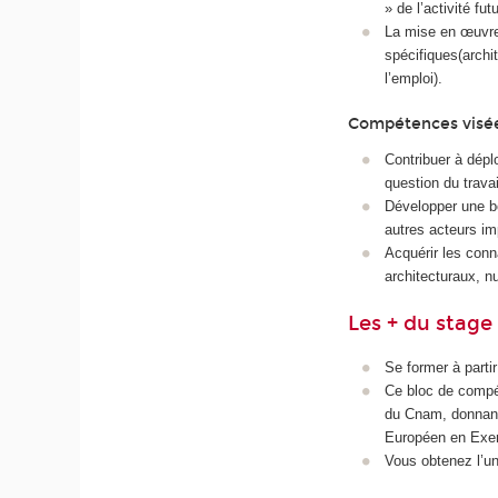
» de l’activité fut
La mise en œuvre
spécifiques(archi
l’emploi).
Compétences visé
Contribuer à déplo
question du trava
Développer une b
autres acteurs im
Acquérir les conn
architecturaux, nu
Les + du stage
Se former à parti
Ce bloc de compé
du Cnam, donnant 
Européen en Exer
Vous obtenez l’u