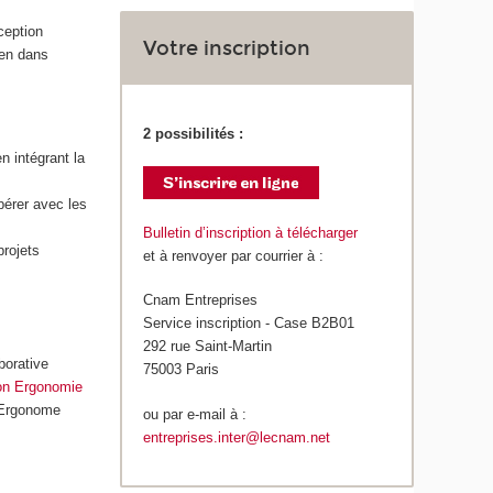
ception
Votre inscription
ien dans
2 possibilités :
n intégrant la
érer avec les
Bulletin d’inscription à télécharger
projets
et à renvoyer par courrier à :
Cnam Entreprises
Service inscription - Case B2B01
292 rue Saint-Martin
borative
75003 Paris
on Ergonomie
d’Ergonome
ou par e-mail à :
entreprises.inter@lecnam.net