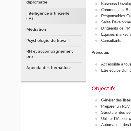
diplomatie
Business Develo
Commerciaux Bt
Intelligence artificielle
Responsables Gr
(IA)
Sales Developmen
Dirigeants de P
Médiation
Équipes marketin
Psychologie du travail
Consultants
RH et accompagnement
Prérequis
pro
Accessible à tou
Agenda des formations
Être équipé d'un o
Objectifs
Générer des liste
Préparer un RDV c
Structurer des s
Utiliser l’IA pour
Automatiser des t