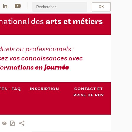
na
tional des
arts et métiers
duels ou professionnels :
sez vos connaissances avec
fo
rmations en
journée
TÉS - FAQ
INSCRIPTION
CONTACT ET
PRISE DE RDV