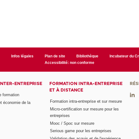
r
Infos légales
Plan de site
Bibliothèque
Incubateur du 
Accessibilité: non conforme
INTER-ENTREPRISE
FORMATION INTRA-ENTREPRISE
RÉS
ET À DISTANCE
e formation
Formation intra-entreprise et sur mesure
et économie de la
Micro-certification sur mesure pour les
entreprises
Mooc / Spoc sur mesure
Serious game pour les entreprises
Validation des acquis et de l'expérience