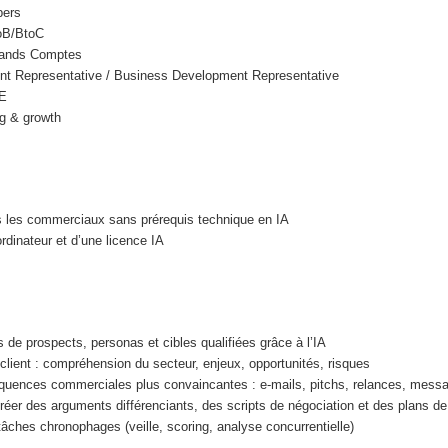
pers
oB/BtoC
ands Comptes
t Representative / Business Development Representative
ME
g & growth
s les commerciaux sans prérequis technique en IA
rdinateur et d’une licence IA
s de prospects, personas et cibles qualifiées grâce à l’IA
lient : compréhension du secteur, enjeux, opportunités, risques
équences commerciales plus convaincantes : e-mails, pitchs, relances, mess
 créer des arguments différenciants, des scripts de négociation et des plans de
âches chronophages (veille, scoring, analyse concurrentielle)