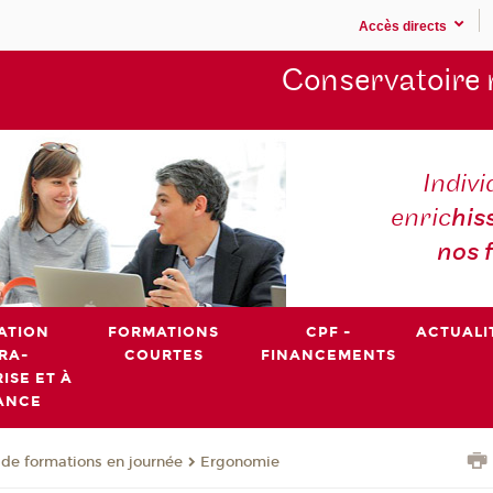
Accès directs
Conservatoire 
Indivi
enric
his
nos 
ATION
FORMATIONS
CPF -
ACTUALI
RA-
COURTES
FINANCEMENTS
ISE ET À
ANCE
de formations en journée
Ergonomie