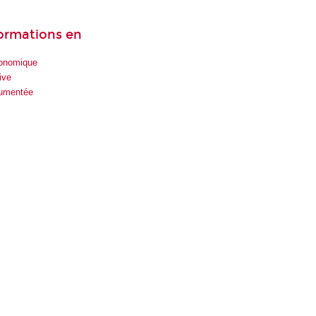
formations en
gonomique
ive
rumentée