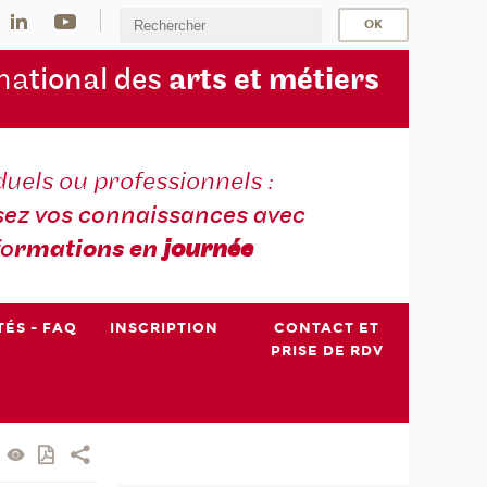
na
tional des
arts et métiers
duels ou professionnels :
sez vos connaissances avec
fo
rmations en
journée
TÉS - FAQ
INSCRIPTION
CONTACT ET
PRISE DE RDV