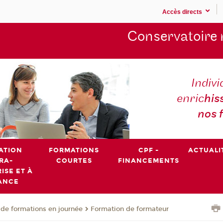
Accès directs
Conservatoire 
Indivi
enric
his
nos 
ATION
FORMATIONS
CPF -
ACTUALI
RA-
COURTES
FINANCEMENTS
ISE ET À
ANCE
de formations en journée
Formation de formateur