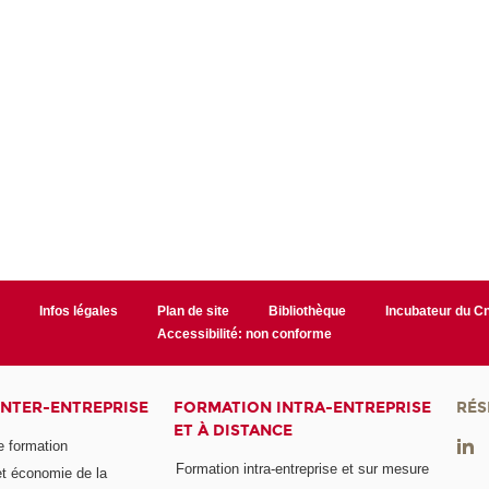
r
Infos légales
Plan de site
Bibliothèque
Incubateur du 
Accessibilité: non conforme
INTER-ENTREPRISE
FORMATION INTRA-ENTREPRISE
RÉS
ET À DISTANCE
e formation
Formation intra-entreprise et sur mesure
et économie de la