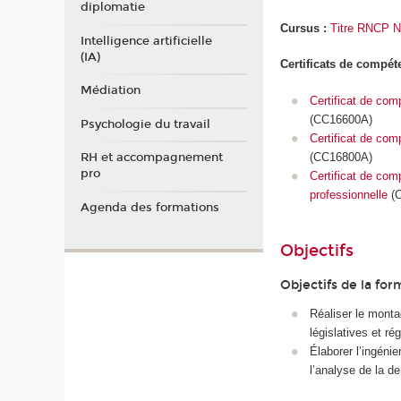
diplomatie
Cursus :
Titre RNCP Ni
Intelligence artificielle
(IA)
Certificats de compé
Médiation
Certificat de com
(CC16600A)
Psychologie du travail
Certificat de com
(CC16800A)
RH et accompagnement
pro
Certificat de com
professionnelle
(C
Agenda des formations
Objectifs
Objectifs de la for
Réaliser le monta
législatives et ré
Élaborer l’ingéni
l’analyse de la d