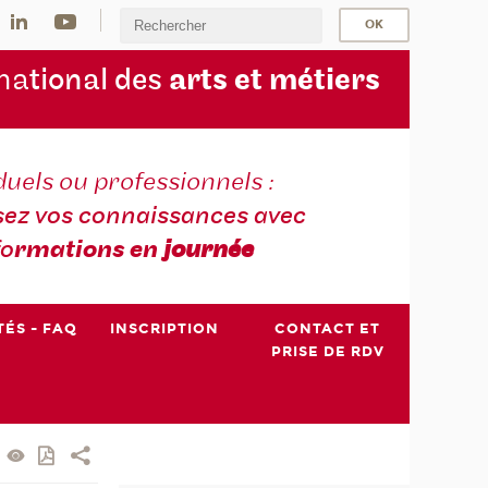
na
tional des
arts et métiers
duels ou professionnels :
sez vos connaissances avec
fo
rmations en
journée
TÉS - FAQ
INSCRIPTION
CONTACT ET
PRISE DE RDV