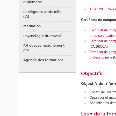
diplomatie
Titre RNCP Nivea
Intelligence artificielle
(IA)
Certificats de compé
Médiation
Certificat de comp
et de certification
Psychologie du travail
Certificat de com
RH et accompagnement
(CC16800A)
pro
Certificat de com
professionnelle
(C
Agenda des formations
Objectifs
Objectifs de la for
Construire, mettr
Organiser et mett
Assimiler les dém
Les + de la fo