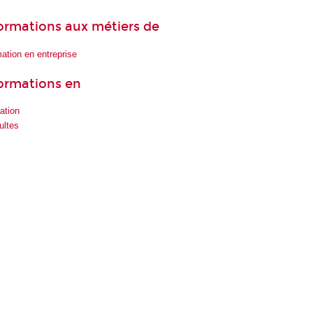
 formations aux métiers de
ation en entreprise
formations en
ation
ultes