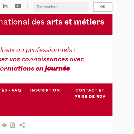
na
tional des
arts et métiers
duels ou professionnels :
sez vos connaissances avec
fo
rmations en
journée
TÉS - FAQ
INSCRIPTION
CONTACT ET
PRISE DE RDV