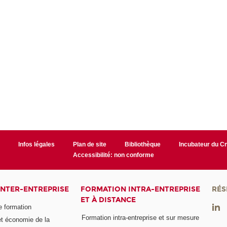
r
Infos légales
Plan de site
Bibliothèque
Incubateur du 
Accessibilité: non conforme
INTER-ENTREPRISE
FORMATION INTRA-ENTREPRISE
RÉS
ET À DISTANCE
e formation
Formation intra-entreprise et sur mesure
et économie de la