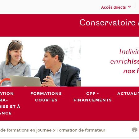
Accès directs
Conservatoire 
Indivi
enric
his
nos 
ATION
FORMATIONS
CPF -
ACTUALI
RA-
COURTES
FINANCEMENTS
ISE ET À
ANCE
de formations en journée
Formation de formateur