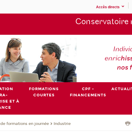
Accès directs
Conservatoire 
Indivi
enric
his
nos 
ATION
FORMATIONS
CPF -
ACTUALI
RA-
COURTES
FINANCEMENTS
ISE ET À
ANCE
de formations en journée
Industrie