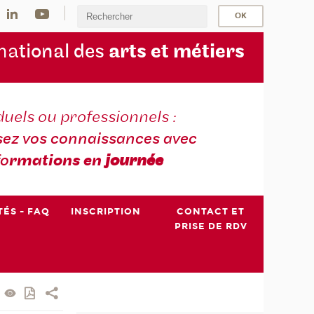
na
tional des
arts et métiers
duels ou professionnels :
sez vos connaissances avec
fo
rmations en
journée
TÉS - FAQ
INSCRIPTION
CONTACT ET
PRISE DE RDV