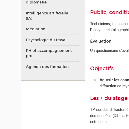
diplomatie
Public, conditi
Intelligence artificielle
(IA)
Techniciens, technicie
Médiation
l'analyse cristallograp
Psychologie du travail
Évaluation
RH et accompagnement
Un questionnaire d'éva
pro
Agenda des formations
Objectifs
Aquérir les conn
diffraction de ray
Les + du stage
TP sur des diffractomèt
des données (Diffrac.Ev
entreprise.