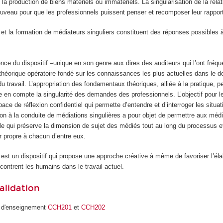
a production de biens matériels ou immatériels. La singularisation de la relati
nouveau pour que les professionnels puissent penser et recomposer leur rapport
 et la formation de médiateurs singuliers constituent des réponses possibles 
inence du dispositif –unique en son genre aux dires des auditeurs qui l’ont fréq
théorique opératoire fondé sur les connaissances les plus actuelles dans le 
 travail. L’appropriation des fondamentaux théoriques, alliée à la pratique, p
e en compte la singularité des demandes des professionnels. L’objectif pour 
pace de réflexion confidentiel qui permette d’entendre et d’interroger les situa
ion à la conduite de médiations singulières a pour objet de permettre aux médi
e qui préserve la dimension de sujet des médiés tout au long du processus et 
r propre à chacun d’entre eux.
 est un dispositif qui propose une approche créative à même de favoriser l’él
ontrent les humains dans le travail actuel.
alidation
s d'enseignement
CCH201
et
CCH202