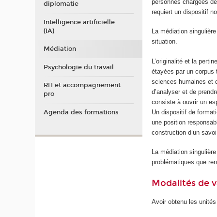
personnes chargées de l
diplomatie
requiert un dispositif 
Intelligence artificielle
(IA)
La médiation singulière
situation.
Médiation
L’originalité et la pert
Psychologie du travail
étayées par un corpus 
sciences humaines et du
RH et accompagnement
d’analyser et de prendr
pro
consiste à ouvrir un es
Agenda des formations
Un dispositif de format
une position responsabl
construction d’un savoi
La médiation singulière
problématiques que renc
Modalités de v
Avoir obtenu les unité