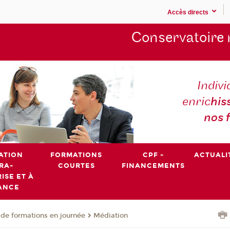
Accès directs
Conservatoire 
Indivi
enric
his
nos 
ATION
FORMATIONS
CPF -
ACTUALI
RA-
COURTES
FINANCEMENTS
ISE ET À
ANCE
de formations en journée
Médiation