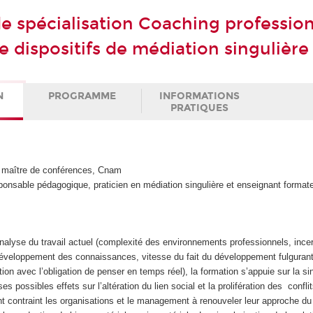
de spécialisation Coaching profession
e dispositifs de médiation singulière
N
PROGRAMME
INFORMATIONS
PRATIQUES
aître de conférences, Cnam
nsable pédagogique, praticien en médiation singulière et enseignant format
nalyse du travail actuel (complexité des environnements professionnels, ince
 développement des connaissances, vitesse du fait du développement fulguran
tion avec l’obligation de penser en temps réel), la formation s’appuie sur la si
 ses possibles effets sur l’altération du lien social et la prolifération des confli
t contraint les organisations et le management à renouveler leur approche du 