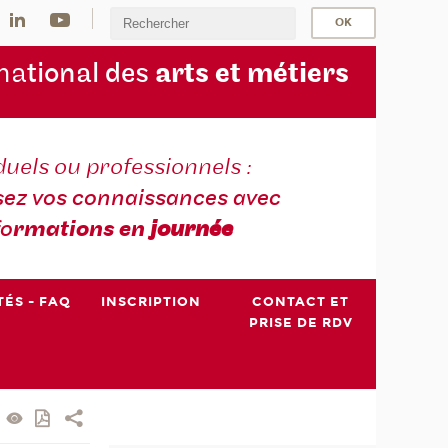
na
tional des
arts et métiers
duels ou professionnels :
sez vos connaissances avec
fo
rmations en
journée
TÉS - FAQ
INSCRIPTION
CONTACT ET
PRISE DE RDV