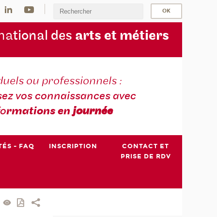
na
tional des
arts et métiers
duels ou professionnels :
sez vos connaissances avec
fo
rmations en
journée
TÉS - FAQ
INSCRIPTION
CONTACT ET
PRISE DE RDV