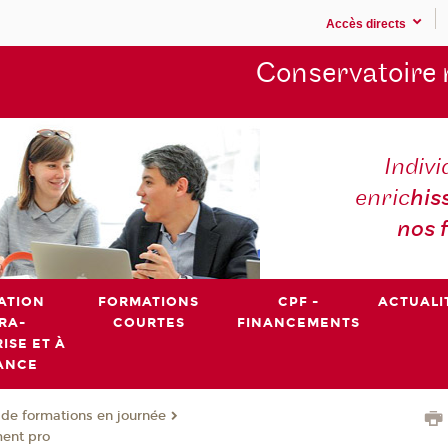
Accès directs
Conservatoire 
Indivi
enric
his
nos 
ATION
FORMATIONS
CPF -
ACTUALI
RA-
COURTES
FINANCEMENTS
ISE ET À
ANCE
de formations en journée
ent pro