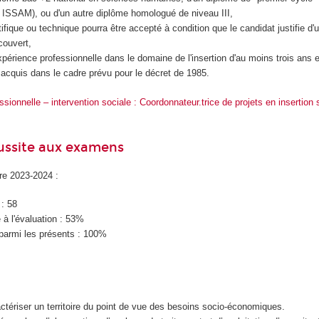
C ISSAM), ou d'un autre diplôme homologué de niveau III,
ifique ou technique pourra être accepté à condition que le candidat justifie d
couvert,
xpérience professionnelle dans le domaine de l'insertion d'au moins trois ans e
s acquis dans le cadre prévu pour le décret de 1985.
sionnelle – intervention sociale : Coordonnateur.trice de projets en insertion 
éussite aux examens
ire 2023-2024 :
 : 58
à l'évaluation : 53%
parmi les présents : 100%
actériser un territoire du point de vue des besoins socio-économiques.