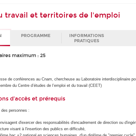
travail et territoires de l'emploi
N
PROGRAMME
INFORMATIONS
PRATIQUES
aires maximum : 25
esse de conférences au Cnam, chercheuse au Laboratoire interdisciplinaire pou
embre du Centre d’études de l’emploi et du travail (CEET)
ons d’accès et prérequis
 des personnes :
nvisagent d'exercer des responsabilités d'encadrement de direction ou d'ingéni
cture visant à l'insertion des publics en difficulté,
iplôme bac +2 national en sciences humaines, d'un diplôme de "premier cycle