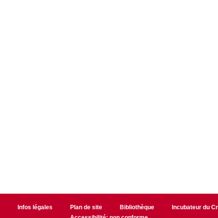
r
Infos légales
Plan de site
Bibliothèque
Incubateur du 
Accessibilité: non conforme