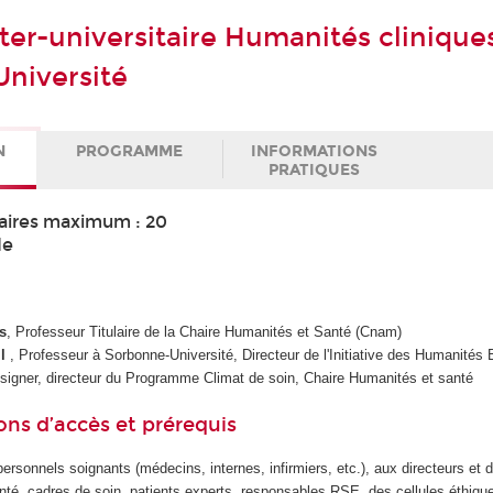
ter-universitaire Humanités clinique
niversité
N
PROGRAMME
INFORMATIONS
PRATIQUES
aires maximum : 20
de
s
, Professeur Titulaire de la Chaire Humanités et Santé (Cnam)
il
, Professeur à Sorbonne-Université, Directeur de l'Initiative des Humanités
esigner, directeur du Programme Climat de soin, Chaire Humanités et santé
ons d’accès et prérequis
rsonnels soignants (médecins, internes, infirmiers, etc.), aux directeurs et d
nté, cadres de soin, patients experts, responsables RSE, des cellules éthique