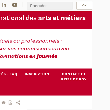
na
tional des
arts et métiers
duels ou professionnels :
sez vos connaissances avec
fo
rmations en
journée
TÉS - FAQ
INSCRIPTION
CONTACT ET
PRISE DE RDV