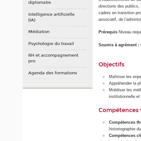
diplomatie
directions des publics,
cadres en transition pro
Intelligence artificielle
associatif, de l’admini
(IA)
Médiation
Prérequis
Niveau requi
Psychologie du travail
Soumis à agrément :
RH et accompagnement
pro
Objectifs
Agenda des formations
Maîtriser les en
Appréhender la pl
Mobiliser les mét
institutionnelle et 
Compétences 
Compétences th
historiographie d
Compétences cl