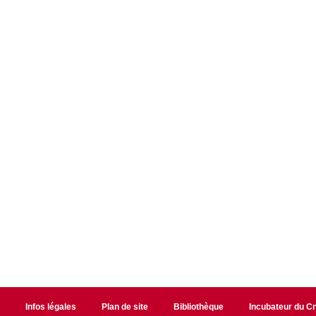
r
Infos légales
Plan de site
Bibliothèque
Incubateur du 