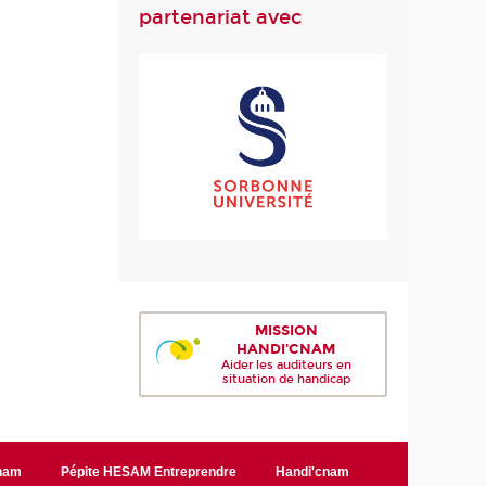
partenariat avec
MISSION
HANDI'CNAM
Aider les auditeurs en
situation de handicap
Cnam
Pépite HESAM Entreprendre
Handi'cnam