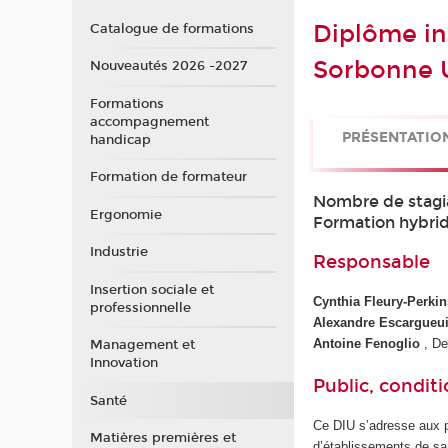
Diplôme in
Catalogue de formations
Sorbonne U
Nouveautés 2026 -2027
Formations
accompagnement
PRÉSENTATIO
handicap
Formation de formateur
Nombre de stagi
Ergonomie
Formation hybri
Industrie
Responsable
Insertion sociale et
Cynthia Fleury-Perkin
professionnelle
Alexandre Escargueu
Antoine Fenoglio
, D
Management et
Innovation
Public, conditi
Santé
Ce DIU s’adresse aux pe
Matières premières et
d’établissements de sa