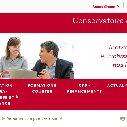
Accès directs
Conservatoire 
Indivi
enric
his
nos 
ATION
FORMATIONS
CPF -
ACTUALI
RA-
COURTES
FINANCEMENTS
ISE ET À
ANCE
de formations en journée
Santé