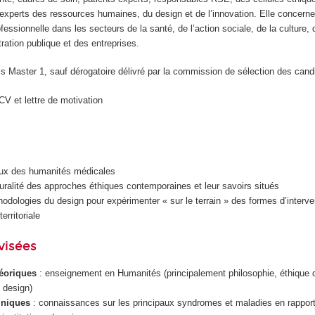
 experts des ressources humaines, du design et de l’innovation. Elle concerne
fessionnelle dans les secteurs de la santé, de l’action sociale, de la culture, 
stration publique et des entreprises.
s Master 1, sauf dérogatoire délivré par la commission de sélection des cand
CV et lettre de motivation
jeux des humanités médicales
uralité des approches éthiques contemporaines et leur savoirs situés
hodologies du design pour expérimenter « sur le terrain » des formes d’interven
territoriale
visées
éoriques
: enseignement en Humanités (principalement philosophie, éthique d
u design)
iniques
: connaissances sur les principaux syndromes et maladies en rappor