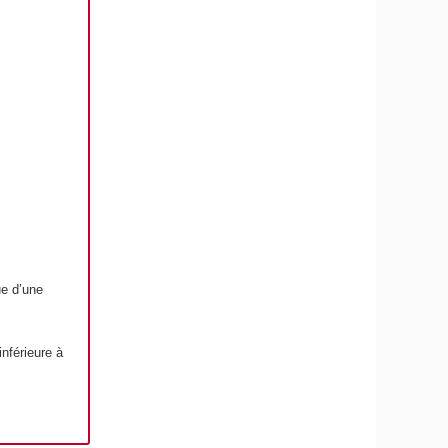
ue d’une
nférieure à