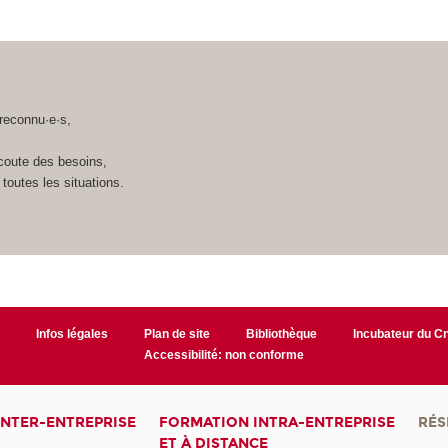
:
 reconnu·e·s,
écoute des besoins,
toutes les situations.
r
Infos légales
Plan de site
Bibliothèque
Incubateur du 
Accessibilité: non conforme
INTER-ENTREPRISE
FORMATION INTRA-ENTREPRISE
RÉS
ET À DISTANCE