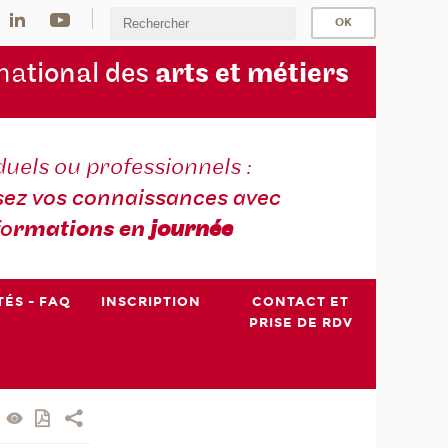
na
tional des
arts et métiers
duels ou professionnels :
sez vos connaissances avec
fo
rmations en
journée
TÉS - FAQ
INSCRIPTION
CONTACT ET
PRISE DE RDV