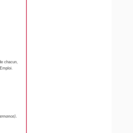
 de chacun,
 Emploi.
ternance).