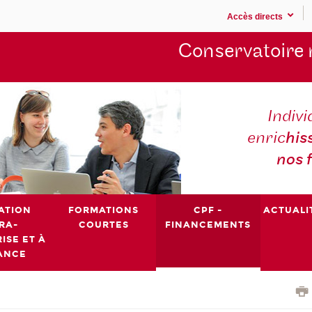
Accès directs
Conservatoire 
Indivi
enric
his
nos 
ATION
FORMATIONS
CPF -
ACTUALI
RA-
COURTES
FINANCEMENTS
ISE ET À
ANCE