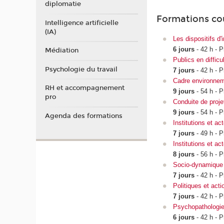
diplomatie
Formations co
Intelligence artificielle
(IA)
Les dispositifs d'
6 jours
- 42 h - P
Médiation
Publics en difficu
Psychologie du travail
7 jours
- 42 h - P
Cadre environnemen
RH et accompagnement
9 jours
- 54 h - P
pro
Conduite de projet
9 jours
- 54 h - P
Agenda des formations
Institutions et ac
7 jours
- 49 h - P
Institutions et ac
8 jours
- 56 h - P
Socio-dynamique d
7 jours
- 42 h - P
Politiques et acti
7 jours
- 42 h - P
Psychopathologie
6 jours
- 42 h - P