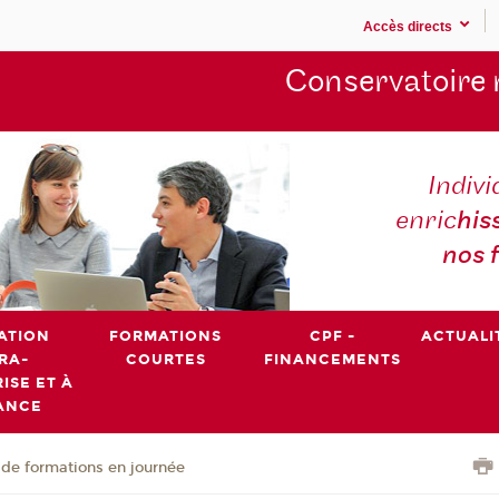
Accès directs
Conservatoire 
Indivi
enric
his
nos 
ATION
FORMATIONS
CPF -
ACTUALI
RA-
COURTES
FINANCEMENTS
ISE ET À
ANCE
de formations en journée