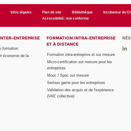
r
Infos légales
Plan de site
Bibliothèque
Incubateur du 
Accessibilité: non conforme
INTER-ENTREPRISE
FORMATION INTRA-ENTREPRISE
RÉS
ET À DISTANCE
e formation
Formation intra-entreprise et sur mesure
et économie de la
Micro-certification sur mesure pour les
entreprises
Mooc / Spoc sur mesure
Serious game pour les entreprises
Validation des acquis et de l'expérience
(VAE collective)