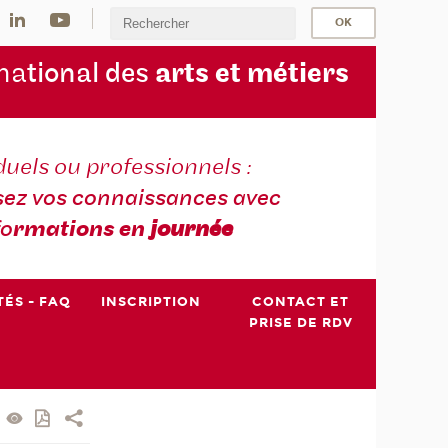
na
tional des
arts et métiers
duels ou professionnels :
sez vos connaissances avec
fo
rmations en
journée
TÉS - FAQ
INSCRIPTION
CONTACT ET
PRISE DE RDV