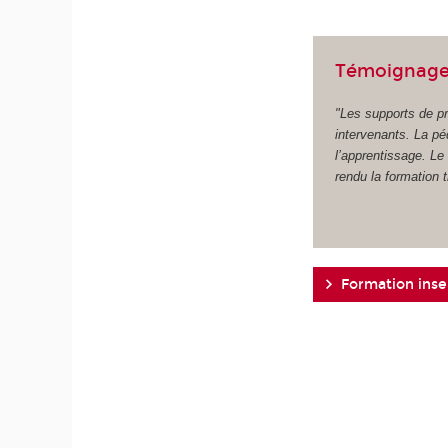
Témoignag
"Les supports de pr
intervenants. La pé
l’apprentissage. Le 
rendu la formation 
Formation inser