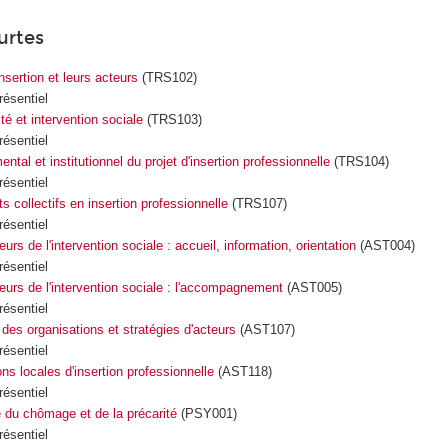
urtes
insertion et leurs acteurs
(TRS102)
résentiel
lté et intervention sociale
(TRS103)
résentiel
tal et institutionnel du projet d'insertion professionnelle
(TRS104)
résentiel
s collectifs en insertion professionnelle
(TRS107)
résentiel
teurs de l'intervention sociale : accueil, information, orientation
(AST004)
résentiel
teurs de l'intervention sociale : l'accompagnement
(AST005)
résentiel
es organisations et stratégies d'acteurs
(AST107)
résentiel
ons locales d'insertion professionnelle
(AST118)
résentiel
 du chômage et de la précarité
(PSY001)
résentiel