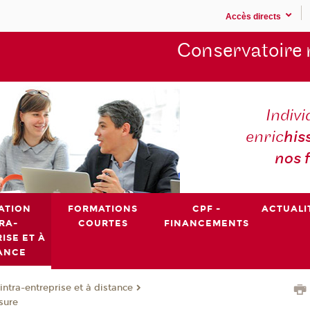
Accès directs
Conservatoire 
Indivi
enric
his
nos 
ATION
FORMATIONS
CPF -
ACTUALI
RA-
COURTES
FINANCEMENTS
ISE ET À
ANCE
intra-entreprise et à distance
sure