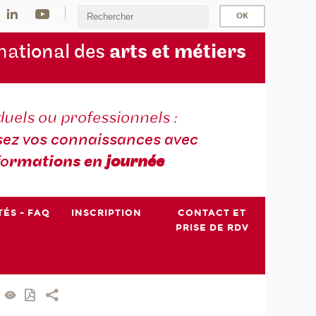
na
tional des
arts et métiers
duels ou professionnels :
sez vos connaissances avec
fo
rmations en
journée
TÉS - FAQ
INSCRIPTION
CONTACT ET
PRISE DE RDV