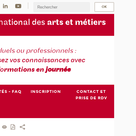
na
tional des
arts et métiers
duels ou professionnels :
sez vos connaissances avec
fo
rmations en
journée
TÉS - FAQ
INSCRIPTION
CONTACT ET
PRISE DE RDV