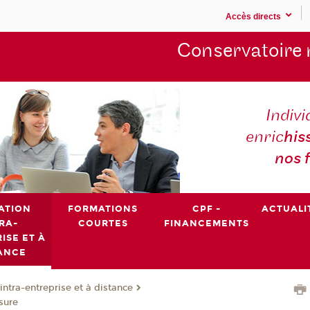
Accès directs
Conservatoire 
Indivi
enric
his
nos 
ATION
FORMATIONS
CPF -
ACTUALI
RA-
COURTES
FINANCEMENTS
ISE ET À
ANCE
intra-entreprise et à distance
sure