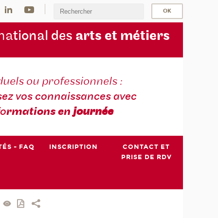
na
tional des
arts et métiers
duels ou professionnels :
sez vos connaissances avec
fo
rmations en
journée
TÉS - FAQ
INSCRIPTION
CONTACT ET
PRISE DE RDV