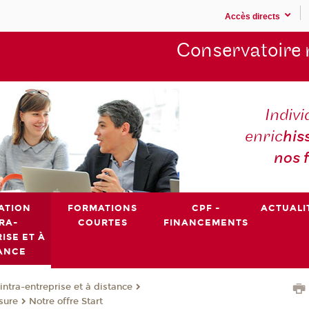
Accès directs
Conservatoire 
Indivi
enric
his
nos 
ATION
FORMATIONS
CPF -
ACTUALI
RA-
COURTES
FINANCEMENTS
ISE ET À
ANCE
intra-entreprise et à distance
sure
Notre offre Start