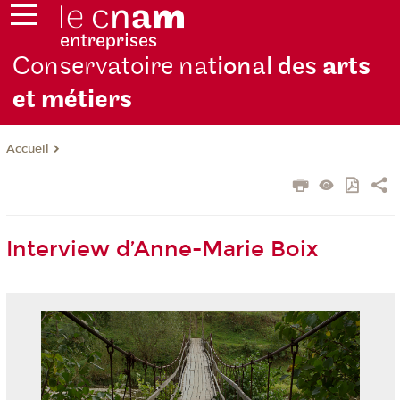
Conservatoire na
tional des
arts
et métiers
Accueil
Interview d’Anne-Marie Boix