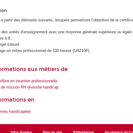
tion
 à partir des éléments suivants, lesquels permettront l’obtention de la certifica
on des unités d’enseignement avec une moyenne générale supérieure ou égale 
re à 8 ;
jet tuteuré
tage en milieu professionnel de 100 heures (UA210P)
 formations aux métiers de
illère en insertion professionnelle
 de mission RH diversité handicap
formations en
onnes handicapées
r
Infos légales
Plan de site
Bibliothèque
Incubateur du 