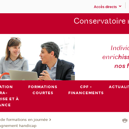
Accès directs
Conservatoire 
Indivi
enric
his
nos 
ATION
FORMATIONS
CPF -
ACTUALI
RA-
COURTES
FINANCEMENTS
ISE ET À
ANCE
de formations en journée
agnement handicap