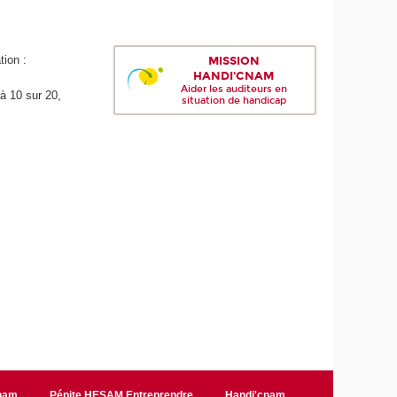
tion :
MISSION
HANDI'CNAM
Aider les auditeurs en
à 10 sur 20,
situation de handicap
Cnam
Pépite HESAM Entreprendre
Handi'cnam