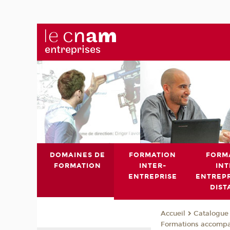
DOMAINES DE
FORMATION
FORM
FORMATION
INTER-
INT
ENTREPRISE
ENTREPR
DIST
Catalogue 
Accueil
Formations accomp