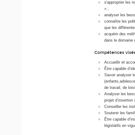
s'approprier les n
» ;
analyser les beso
connaître les poli
que les différente
acquérir des mét
dans le domaine 
Compétences visé
Accueillir et acc
Être capable d’id
Savoir analyser 
(enfants,adolescen
de travail, de loisi
Analyser les beso
projet d’insertion 
Conseiller les ins
Soutenir les famil
Être capable d’ins
législatifs en vig