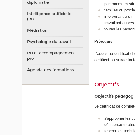
diplomatie
personnes en situ
familles ou proche
Intelligence artificielle
intervenant·e·s m
(IA)
travaillant auprè
toutes les person
Médiation
Prérequis
Psychologie du travail
RH et accompagnement
L’accès au certificat d
pro
certificat ou suivre tou
Agenda des formations
Objectifs
Objectifs pédagog
Le certificat de compé
s'approprier les 
déficience (motric
repérer les techn