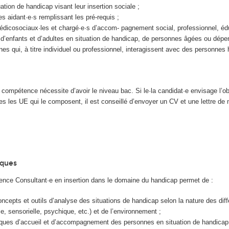
ation de handicap visant leur insertion sociale ;
s aidant·e·s remplissant les pré-requis ;
édicosociaux·les et chargé·e·s d’accom- pagnement social, professionnel, édu
s d’enfants et d’adultes en situation de handicap, de personnes âgées ou dépe
nes qui, à titre individuel ou professionnel, interagissent avec des personnes
e compétence nécessite d’avoir le niveau bac. Si le·la candidat·e envisage l’o
tes les UE qui le composent, il est conseillé d’en­voyer un CV et une lettre de 
iques
tence Consultant·e en insertion dans le domaine du handicap permet de :
concepts et outils d’analyse des situations de handicap selon la nature des dif
e, sensorielle, psychique, etc.) et de l’environnement ;
iques d’accueil et d’accompagnement des personnes en situation de handicap