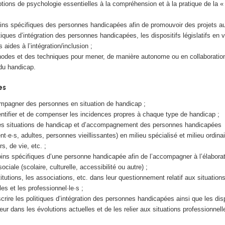
otions de psychologie essentielles à la compréhension et à la pratique de la « 
ins spécifiques des personnes handi­capées afin de promouvoir des projets a
tiques d’intégration des personnes handi­capées, les dispositifs législatifs en v
s aides à l’intégration/inclusion ;
hodes et des techniques pour mener, de manière autonome ou en collaboratio
du handicap.
es
ompagner des personnes en situation de handicap ;
entifier et de compenser les incidences propres à chaque type de handicap ;
les situations de handicap et d’accompa­gnement des personnes handicapées
t·e·s, adultes, personnes vieillissantes) en milieu spécialisé et milieu ordina
rs, de vie, etc. ;
ins spécifiques d’une personne handi­capée afin de l’accompagner à l’élabora
sociale (scolaire, culturelle, accessibilité ou autre) ;
titutions, les associations, etc. dans leur questionnement relatif aux situation
les et les professionnel·le·s ;
crire les politiques d’intégration des personnes handicapées ainsi que les disp
ueur dans les évolutions actuelles et de les relier aux situations professionnell