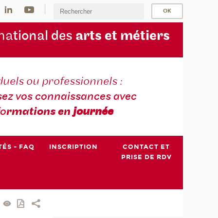
na
tional des
arts et métiers
duels ou professionnels :
sez vos connaissances avec
fo
rmations en
journée
TÉS - FAQ
INSCRIPTION
CONTACT ET
PRISE DE RDV