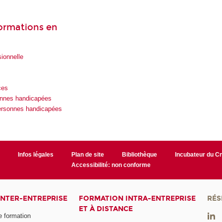
formations en
ionnelle
ces
onnes handicapées
personnes handicapées
r
Infos légales
Plan de site
Bibliothèque
Incubateur du 
Accessibilité: non conforme
INTER-ENTREPRISE
FORMATION INTRA-ENTREPRISE
RÉS
ET À DISTANCE
e formation