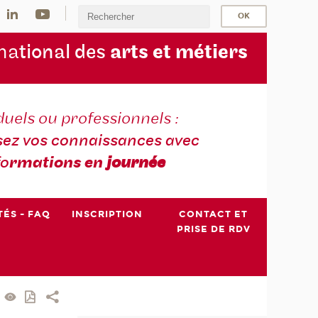
na
tional des
arts et métiers
duels ou professionnels :
sez vos connaissances avec
fo
rmations en
journée
TÉS - FAQ
INSCRIPTION
CONTACT ET
PRISE DE RDV