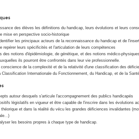
iques
issance des élèves les définitions du handicap, leurs évolutions et leurs co
e mise en perspective socio-historique
dentifier les principaux acteurs de la reconnaissance du handicap et de l'inser
e repérer leurs spécificités et l'articulation de leurs compétences
 des notions d'épidémiologie, de génétique, et des notions médico-physiques
uxquelles ils pourront être confrontés dans leur vie professionnelle.
 conscience de la complexité et de la relativité d'une classification des déficie
a Classification Internationale du Fonctionnement, du Handicap, et de la San
es
ncepts autour desquels s'articule l'accompagnement des publics handicapés
ositifs législatifs en vigueur et être capable de l'inscrire dans les évolutions a
 théorique et dans la réalité du vécu les grandes déficiences invalidantes (mot
le...)
alyser les besoins propres à chaque type de handicap.