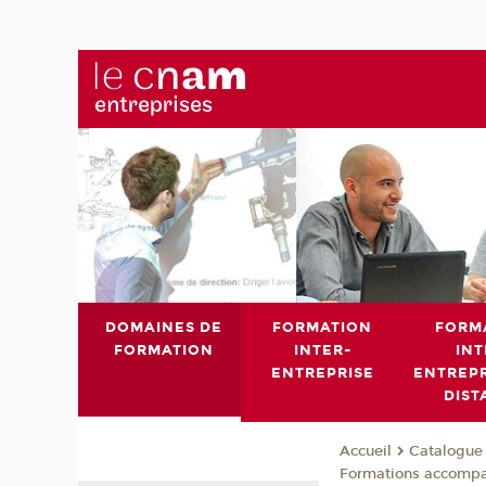
DOMAINES DE
FORMATION
FORM
FORMATION
INTER-
INT
ENTREPRISE
ENTREPR
DIST
Catalogue 
Accueil
Formations accomp