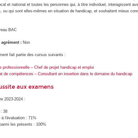
al et national et toutes les personnes qui, à titre individuel, interagissent a
 ou qui sont elles-mêmes en situation de handicap, et souhaitent mieux conn
iveau BAC
à agrément :
Non
ent fait partie des cursus suivants :
professionnelle – Chef de projet handicap et emploi
at de compétences – Consultant en insertion dans le domaine du handicap
éussite aux examens
ire 2023-2024 :
 : 38
à l'évaluation : 71%
parmi les présents : 100%