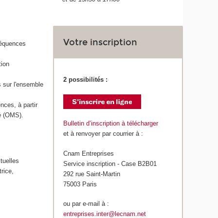
Votre inscription
nséquences
tion
2 possibilités :
 sur l'ensemble
nces, à partir
té (OMS).
Bulletin d’inscription à télécharger
et à renvoyer par courrier à :
Cnam Entreprises
ctuelles
Service inscription - Case B2B01
rice,
292 rue Saint-Martin
75003 Paris
ou par e-mail à :
entreprises.inter@lecnam.net