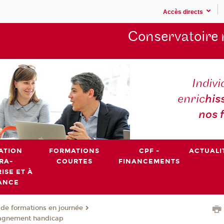
Accès directs
Conservatoire 
Indivi
enric
his
nos 
ATION
FORMATIONS
CPF -
ACTUALI
RA-
COURTES
FINANCEMENTS
ISE ET À
ANCE
de formations en journée
agnement handicap