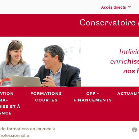
Accès directs
Conservatoire 
Indivi
enric
his
nos 
ATION
FORMATIONS
CPF -
ACTUALI
RA-
COURTES
FINANCEMENTS
ISE ET À
ANCE
de formations en journée
professionnelle