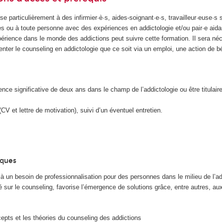
se particulièrement à des infirmier·è·s, aides-soignant·e·s, travailleur·euse·s 
 ou à toute personne avec des expériences en addictologie et/ou pair·e aida
rience dans le monde des addictions peut suivre cette formation. Il sera néc
enter le counseling en addictologie que ce soit via un emploi, une action de b
ence significative de deux ans dans le champ de l’addictologie ou être titulair
CV et lettre de motivation), suivi d’un éventuel entretien.
iques
à un besoin de professionnalisation pour des personnes dans le milieu de l’ad
ur le counseling, favorise l’émergence de solutions grâce, entre autres, au
cepts et les théories du counseling des addictions