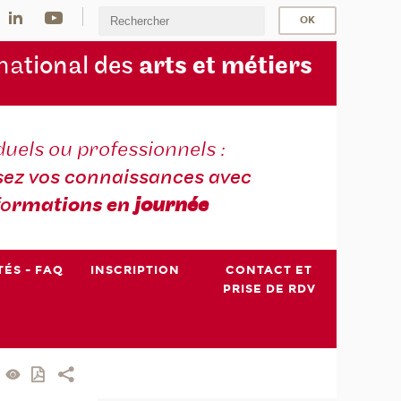
na
tional des
arts et métiers
duels ou professionnels :
sez vos connaissances avec
fo
rmations en
journée
TÉS - FAQ
INSCRIPTION
CONTACT ET
PRISE DE RDV