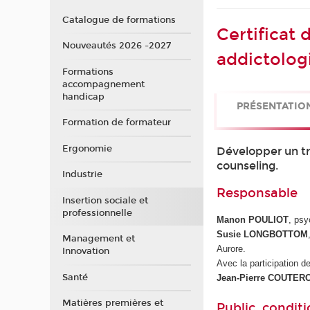
Catalogue de formations
Certifica
Nouveautés 2026 -2027
addictologi
Formations
accompagnement
handicap
PRÉSENTATIO
Formation de formateur
Ergonomie
Développer un tr
counseling.
Industrie
Responsable
Insertion sociale et
professionnelle
Manon POULIOT
, ps
Susie LONGBOTTOM
Management et
Aurore.
Innovation
Avec la participation de
Santé
Jean-Pierre COUTER
Matières premières et
Public, conditi