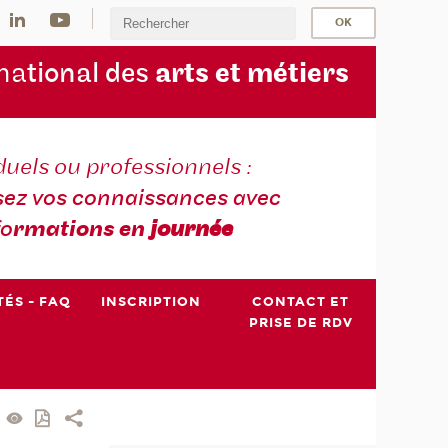
na
tional des
arts et métiers
duels ou professionnels :
sez vos connaissances avec
fo
rmations en
journée
TÉS - FAQ
INSCRIPTION
CONTACT ET
PRISE DE RDV