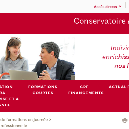
Accès directs
Conservatoire 
Indivi
enric
his
nos 
ATION
FORMATIONS
CPF -
ACTUALI
RA-
COURTES
FINANCEMENTS
ISE ET À
ANCE
de formations en journée
professionnelle