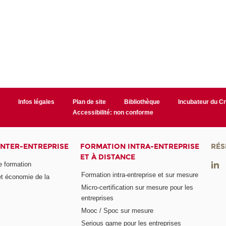
r
Infos légales
Plan de site
Bibliothèque
Incubateur du 
Accessibilité: non conforme
INTER-ENTREPRISE
FORMATION INTRA-ENTREPRISE
RÉS
ET À DISTANCE
e formation
Formation intra-entreprise et sur mesure
et économie de la
Micro-certification sur mesure pour les
entreprises
Mooc / Spoc sur mesure
Serious game pour les entreprises