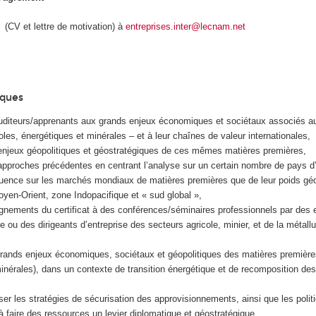
 (CV et lettre de motivation) à
entreprises.inter@lecnam.net
iques
 auditeurs/apprenants aux grands enjeux économiques et sociétaux associés a
oles, énergétiques et minérales – et à leur chaînes de valeur internationales,
enjeux géopolitiques et géostratégiques de ces mêmes matières premières,
approches précédentes en centrant l’analyse sur un certain nombre de pays d’i
fluence sur les marchés mondiaux de matières premières que de leur poids géo
yen-Orient, zone Indopacifique et « sud global »,
gnements du certificat à des conférences/séminaires professionnels par des 
 ou des dirigeants d’entreprise des secteurs agricole, minier, et de la métallu
rands enjeux économiques, sociétaux et géopolitiques des matières premières
inérales), dans un contexte de transition énergétique et de recomposition des
yser les stratégies de sécurisation des approvisionnements, ainsi que les poli
 à faire des ressources un levier diplomatique et géostratégique,