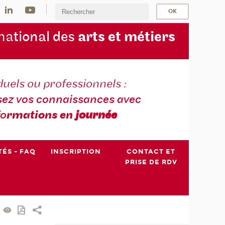
na
tional des
arts et métiers
duels ou professionnels :
sez vos connaissances avec
fo
rmations en
journée
TÉS - FAQ
INSCRIPTION
CONTACT ET
PRISE DE RDV