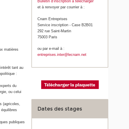
Bulletin d’inscription à télécharger
et à renvoyer par courrier à :
Cnam Entreprises
Service inscription - Case B2B01
292 rue Saint-Martin
75003 Paris
ou par e-mail à :
ux matières
entreprises.inter@lecnam.net
ntérêt tant au
politique :
experts du
rgie, ou celui
 (agricoles,
Dates des stages
 équilibres
tiques publiques