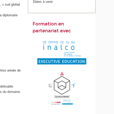
Dates à venir
, « sud global
a diplomatie
Formation en
partenariat avec
rtise aréale de
bilisable.
és du domaine.