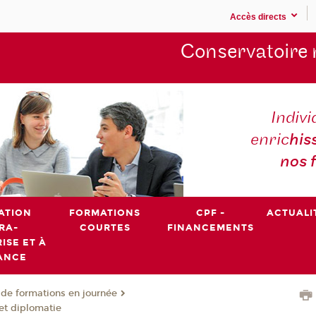
Accès directs
Conservatoire 
Indivi
enric
his
nos 
ATION
FORMATIONS
CPF -
ACTUALI
RA-
COURTES
FINANCEMENTS
ISE ET À
ANCE
de formations en journée
et diplomatie