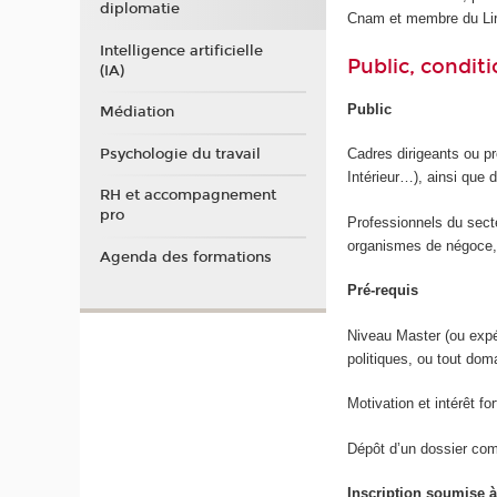
diplomatie
Cnam et membre du Li
Intelligence artificielle
Public, conditi
(IA)
Public
Médiation
Psychologie du travail
Cadres dirigeants ou pr
Intérieur…), ainsi que 
RH et accompagnement
pro
Professionnels du secte
organismes de négoce, 
Agenda des formations
Pré-requis
Niveau Master (ou expér
politiques, ou tout do
Motivation et intérêt f
Dépôt d’un dossier com
Inscription soumise 