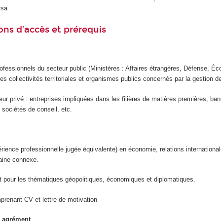
rsa
ons d’accès et prérequis
ofessionnels du secteur public (Ministères : Affaires étrangères, Défense, É
des collectivités territoriales et organismes publics concernés par la gestion 
ur privé : entreprises impliquées dans les filières de matières premières, ba
sociétés de conseil, etc.
ience professionnelle jugée équivalente) en économie, relations internationa
maine connexe.
ort pour les thématiques géopolitiques, économiques et diplomatiques.
prenant CV et lettre de motivation
à agrément