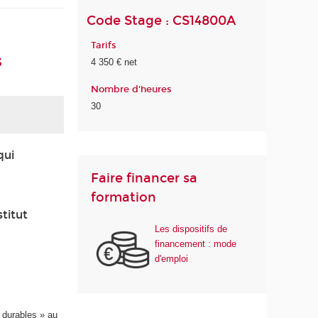
Code Stage : CS14800A
Tarifs
s
4 350 € net
Nombre d'heures
30
qui
s
Faire financer sa
formation
stitut
Les dispositifs de
financement : mode
d'emploi
s durables » au