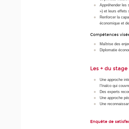
Appréhender les s
») et leurs effet
Renforcer la capa
économique et de
Compétences visé
Maîtrise des enjeu
Diplomatie écon
Les + du stage
Une approche inté
l’Inalco qui couvr
Des experts recon
Une approche péda
Une reconnaissanc
Enquête de satisfa