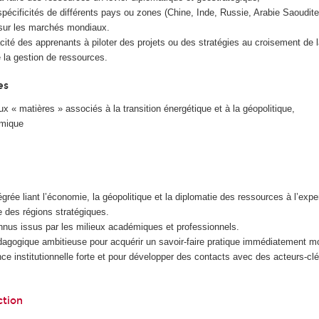
pécificités de différents pays ou zones (Chine, Inde, Russie, Arabie Saoudite
s sur les marchés mondiaux.
cité des apprenants à piloter des projets ou des stratégies au croisement de l
 la gestion de ressources.
es
x « matières » associés à la transition énergétique et à la géopolitique,
omique
grée liant l’économie, la géopolitique et la diplomatie des ressources à l’expe
e des régions stratégiques.
nus issus par les milieux académiques et professionnels.
gogique ambitieuse pour acquérir un savoir-faire pratique immédiatement mo
e institutionnelle forte et pour développer des contacts avec des acteurs-cl
ction