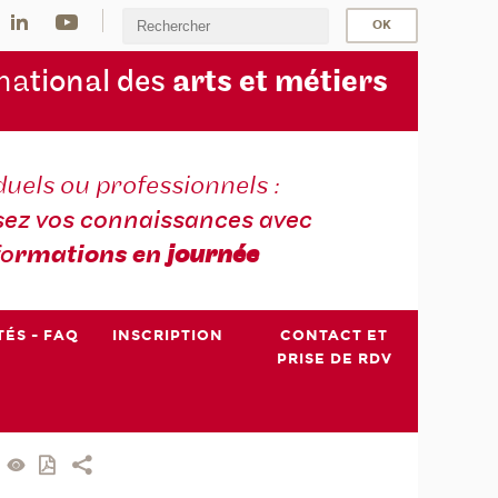
na
tional des
arts et métiers
duels ou professionnels :
sez vos connaissances avec
fo
rmations en
journée
TÉS - FAQ
INSCRIPTION
CONTACT ET
PRISE DE RDV