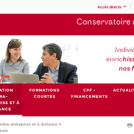
Accès directs
Conservatoire 
Indivi
enric
his
nos 
ATION
FORMATIONS
CPF -
ACTUALI
RA-
COURTES
FINANCEMENTS
ISE ET À
ANCE
intra-entreprise et à distance
sure