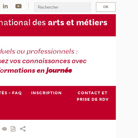
na
tional des
arts et métiers
duels ou professionnels :
sez vos connaissances avec
fo
rmations en
journée
TÉS - FAQ
INSCRIPTION
CONTACT ET
PRISE DE RDV