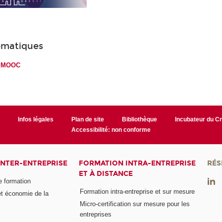
ématiques
s MOOC
r
Infos légales
Plan de site
Bibliothèque
Incubateur du 
Accessibilité: non conforme
INTER-ENTREPRISE
FORMATION INTRA-ENTREPRISE
RÉS
ET À DISTANCE
e formation
Formation intra-entreprise et sur mesure
et économie de la
Micro-certification sur mesure pour les
entreprises