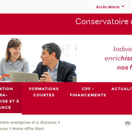
Accès directs
Conservatoire 
Indivi
enric
his
nos 
ATION
FORMATIONS
CPF -
ACTUALI
RA-
COURTES
FINANCEMENTS
ISE ET À
ANCE
intra-entreprise et à distance
sure
Notre offre Start