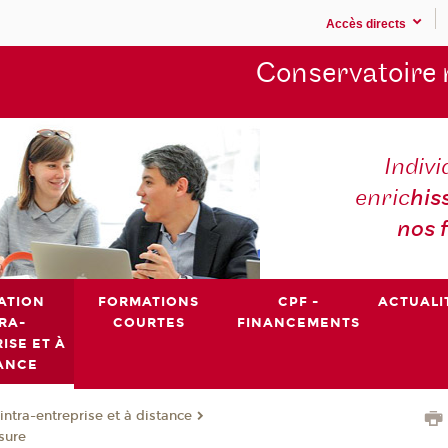
Accès directs
Conservatoire 
Indivi
enric
his
nos 
ATION
FORMATIONS
CPF -
ACTUALI
RA-
COURTES
FINANCEMENTS
ISE ET À
ANCE
intra-entreprise et à distance
sure