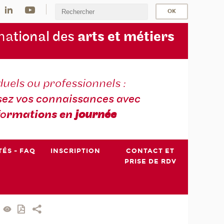
na
tional des
arts et métiers
duels ou professionnels :
sez vos connaissances avec
fo
rmations en
journée
TÉS - FAQ
INSCRIPTION
CONTACT ET
PRISE DE RDV