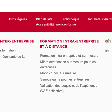
r
Infos légales
Plan de site
Bibliothèque
Incubateur du 
Accessibilité: non conforme
INTER-ENTREPRISE
FORMATION INTRA-ENTREPRISE
RÉS
ET À DISTANCE
e formation
Formation intra-entreprise et sur mesure
et économie de la
Micro-certification sur mesure pour les
entreprises
Mooc / Spoc sur mesure
Serious game pour les entreprises
Validation des acquis et de l'expérience
(VAE collective)