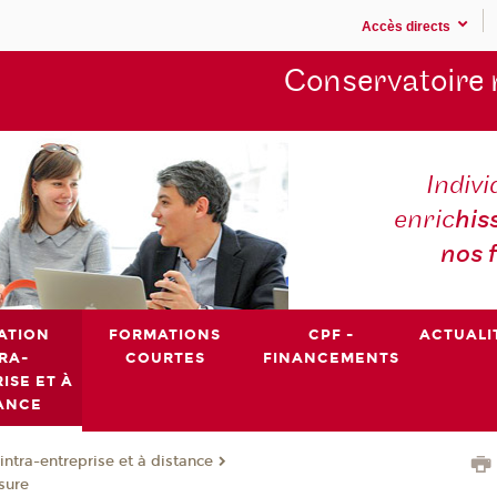
Accès directs
Conservatoire 
Indivi
enric
his
nos 
ATION
FORMATIONS
CPF -
ACTUALI
RA-
COURTES
FINANCEMENTS
ISE ET À
ANCE
intra-entreprise et à distance
sure