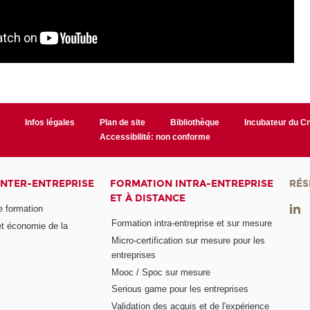
r
Infos légales
Plan de site
Bibliothèque
Incubateur du 
Accessibilité: non conforme
INTER-ENTREPRISE
FORMATION INTRA-ENTREPRISE
RÉS
ET À DISTANCE
e formation
Formation intra-entreprise et sur mesure
et économie de la
Micro-certification sur mesure pour les
entreprises
Mooc / Spoc sur mesure
Serious game pour les entreprises
Validation des acquis et de l'expérience