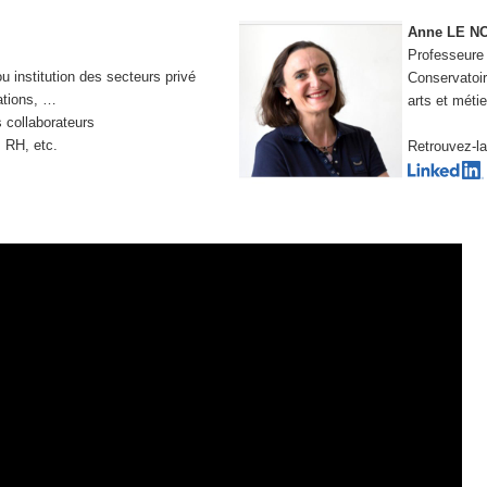
Anne LE N
Professeure
u institution des secteurs privé
Conservatoir
ations, …
arts et métie
 collaborateurs
s RH, etc.
Retrouvez-la