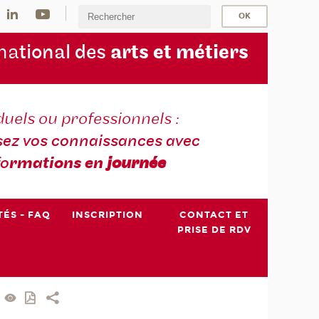
na
tional des
arts et métiers
duels ou professionnels :
sez vos connaissances avec
fo
rmations en
journée
TÉS - FAQ
INSCRIPTION
CONTACT ET
PRISE DE RDV