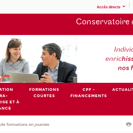
Accès directs
Conservatoire 
Indivi
enric
his
nos 
ATION
FORMATIONS
CPF -
ACTUALI
RA-
COURTES
FINANCEMENTS
ISE ET À
ANCE
de formations en journée