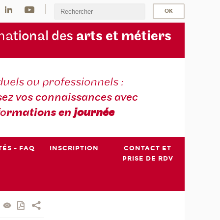
na
tional des
arts et métiers
duels ou professionnels :
sez vos connaissances avec
fo
rmations en
journée
TÉS - FAQ
INSCRIPTION
CONTACT ET
PRISE DE RDV