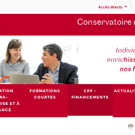
Accès directs
Conservatoire 
Indivi
enric
his
nos 
ATION
FORMATIONS
CPF -
ACTUALI
RA-
COURTES
FINANCEMENTS
ISE ET À
ANCE