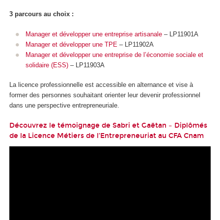
3 parcours au choix :
Manager et développer une entreprise artisanale
– LP11901A
Manager et développer une TPE
– LP11902A
Manager et développer une entreprise de l’économie sociale et
solidaire (ESS)
– LP11903A
La licence professionnelle est accessible en alternance et vise à
former des personnes souhaitant orienter leur devenir professionnel
dans une perspective entrepreneuriale.
Découvrez le témoignage de Sabri et Gaëtan – Diplômés
de la Licence Métiers de l’Entrepreneuriat au CFA Cnam