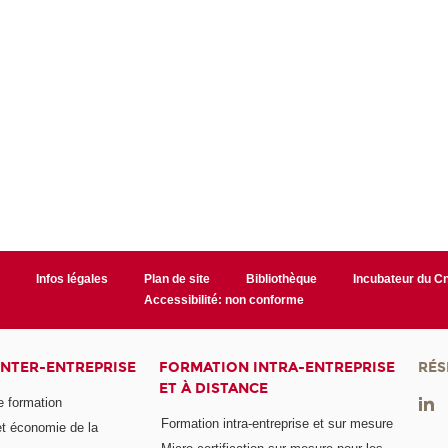
r
Infos légales
Plan de site
Bibliothèque
Incubateur du 
Accessibilité: non conforme
INTER-ENTREPRISE
FORMATION INTRA-ENTREPRISE
RÉS
ET À DISTANCE
e formation
Formation intra-entreprise et sur mesure
et économie de la