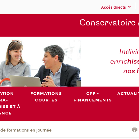
Accès directs
Conservatoire 
Indivi
enric
his
nos 
ATION
FORMATIONS
CPF -
ACTUALI
RA-
COURTES
FINANCEMENTS
ISE ET À
ANCE
de formations en journée