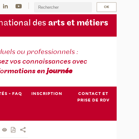
na
tional des
arts et métiers
duels ou professionnels :
sez vos connaissances avec
fo
rmations en
journée
TÉS - FAQ
INSCRIPTION
CONTACT ET
PRISE DE RDV