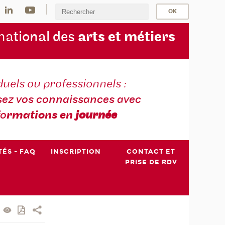
na
tional des
arts et métiers
duels ou professionnels :
sez vos connaissances avec
fo
rmations en
journée
TÉS - FAQ
INSCRIPTION
CONTACT ET
PRISE DE RDV