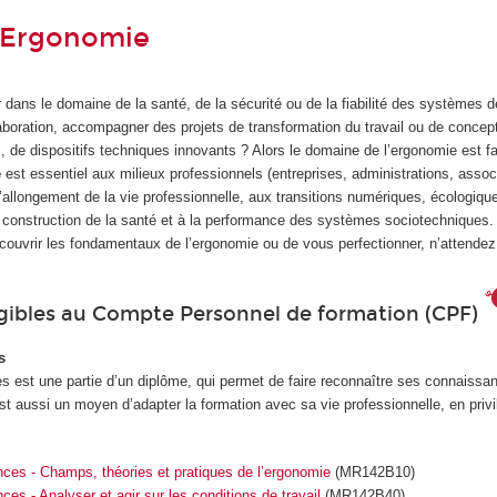
 Ergonomie
dans le domaine de la santé, de la sécurité ou de la fiabilité des systèmes d
laboration, accompagner des projets de transformation du travail ou de concep
, de dispositifs techniques innovants ? Alors le domaine de l’ergonomie est fa
e
est essentiel aux milieux professionnels (entreprises, administrations, assoc
à l’allongement de la vie professionnelle, aux transitions numériques, écologiqu
la construction de la santé et à la performance des systèmes sociotechniques
couvrir les fondamentaux de l’ergonomie ou de vous perfectionner, n’attendez 
igibles au Compte Personnel de formation (CPF)
s
 est une partie d’un diplôme, qui permet de faire reconnaître ses connaissan
st aussi un moyen d’adapter la formation avec sa vie professionnelle, en privi
ces - Champs, théories et pratiques de l’ergonomie
(MR142B10)
es - Analyser et agir sur les conditions de travail
(MR142B40)