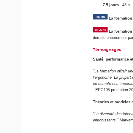
7.5 jours
- 48 h -
La
formation
La
formation
déroule entièrement par
Témoignages
Santé, performance e
"La formation offrait u
l’ergonome. La plupart
en compte nos impérati
-
ERG105 promotion 2
Théories et modèles d
"La diversité des inter
enrichissants."
Maryam 