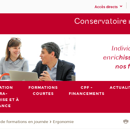
Accès directs
Conservatoire 
Indivi
enric
his
nos 
ATION
FORMATIONS
CPF -
ACTUALI
RA-
COURTES
FINANCEMENTS
ISE ET À
ANCE
de formations en journée
Ergonomie