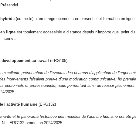
 Présentiel
 hybride
(ou mixte) alterne regroupements
en présentiel et formation en ligne.
 en ligne
est totalement accessible à distance depuis n'importe quel point du t
 internet.
t développement au travail
(ERG105)
ne excellente présentation de l’éventail des champs d’application de l’ergonomi
 des intervenants faisaient preuve d’une motivation communicative. Ils prenai
fs personnels et professionnels, nous permettant ainsi de réussir pleinemen
024/2025
e l'activité humaine
(ERG132)
venants et le panorama historique des modèles de l’activité humaine ont été pa
N. - ERG132 promotion 2024/2025