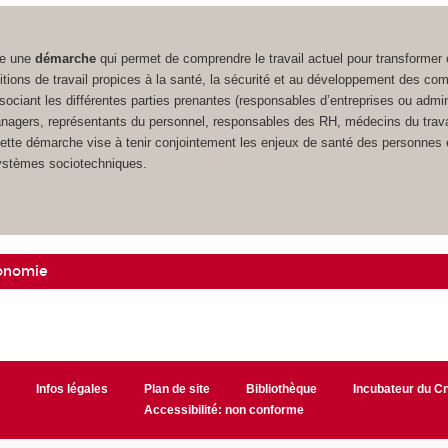
se une
démarche
qui permet de comprendre le travail actuel pour transformer
tions de travail propices à la santé, la sécurité et au développement des c
sociant les différentes parties prenantes (responsables d’entreprises ou admin
anagers, représentants du personnel, responsables des RH, médecins du trava
cette démarche vise à tenir conjointement les enjeux de santé des personnes 
ystèmes sociotechniques.
onomie
r
Infos légales
Plan de site
Bibliothèque
Incubateur du 
Accessibilité: non conforme