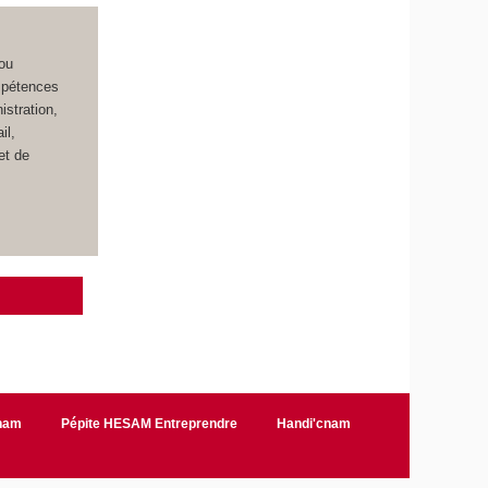
 ou
ompétences
istration,
il,
et de
Cnam
Pépite HESAM Entreprendre
Handi'cnam