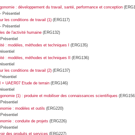
Ergonomie : développement du travail, santé, performance et conception
(ERG1
 - Présentiel
ur les conditions de travail (1)
(ERG117)
 - Présentiel
es de l'activité humaine
(ERG132)
 Présentiel
vité : modèles, méthodes et techniques I
(ERG135)
résentiel
vité : modèles, méthodes et techniques II
(ERG136)
résentiel
ur les conditions de travail (2)
(ERG137)
 Présentiel
il + UAER07 Etude de terrain
(ERG146)
résentiel
onomie (1) : produire et mobiliser des connaissances scientifiques
(ERG156
 Présentiel
nomie : modèles et outils
(ERG220)
 Présentiel
nomie : conduite de projets
(ERG226)
 Présentiel
oir des produits et services
(ERG227)